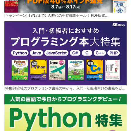
[キャンペーン]【8/17まで】AI時代の生存戦略セール！ PDF版電…
[特集]翔泳社のプログラミング書籍の中から、入門・初級者向けの書籍をピ…