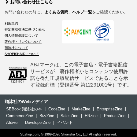
お問い合わせはこちら
お問い合わせの前に、
よくある質問
、
ヘルプ一覧
をご確認ください。
利用規約
特定商取引法に基づく表示
個人情報保護について
著作権・リンクについて
翔泳社について
SHOEISHA iDについて
ABJマークは、この電子書店・電子書籍配信
サービスが、著作権者からコンテンツ使用許
諾を得た正規版配信サービスであることを示
す登録商標（登録番号 第12291001号）です。
翔泳社のWebメディア
SEBook 翔泳社の本
|
CodeZine
|
MarkeZine
|
EnterpriseZine
|
CommerceZine
|
Biz/Zine
|
SalesZine
|
HRzine
|
ProductZine
|
AIdiver
|
DeveloperZine
|
イベント
SEshop.com, © 1999-2026 Shoeisha Co., Ltd. All rights reserved.