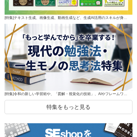
[特集]テキスト生成、画像生成、動画生成など、生成AI活用のスキルが身…
[特集]令和の新しい学習術や、「図解・視覚化の技術」、AIやフレームワ…
特集をもっと見る