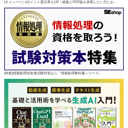
[キャンペーン]ポイント還元率もUP！紙版とPDF版を併用したい方にお…
[特集]情報処理技術者試験対策なら「情報処理教科書シリーズ」