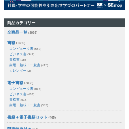
商品カテゴリー
全商品一覧
(3936)
書籍
(1439)
コンピュータ書
(562)
ビジネス書
(342)
資格書
(186)
実用・趣味・一般書
(415)
カレンダー
(2)
電子書籍
(2033)
コンピュータ書
(817)
ビジネス書
(403)
資格書
(514)
実用・趣味・一般書
(383)
書籍＋電子書籍セット
(465)
限定特典付き