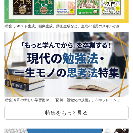
[特集]テキスト生成、画像生成、動画生成など、生成AI活用のスキルが身…
[特集]令和の新しい学習術や、「図解・視覚化の技術」、AIやフレームワ…
特集をもっと見る