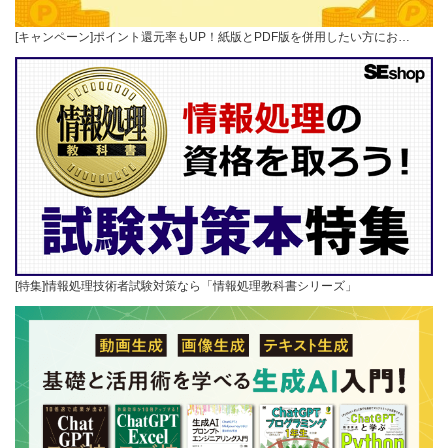
[キャンペーン]ポイント還元率もUP！紙版とPDF版を併用したい方にお…
[特集]情報処理技術者試験対策なら「情報処理教科書シリーズ」