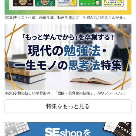
[特集]テキスト生成、画像生成、動画生成など、生成AI活用のスキルが身…
[特集]令和の新しい学習術や、「図解・視覚化の技術」、AIやフレームワ…
特集をもっと見る