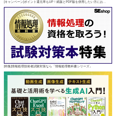
[キャンペーン]ポイント還元率もUP！紙版とPDF版を併用したい方にお…
[特集]情報処理技術者試験対策なら「情報処理教科書シリーズ」