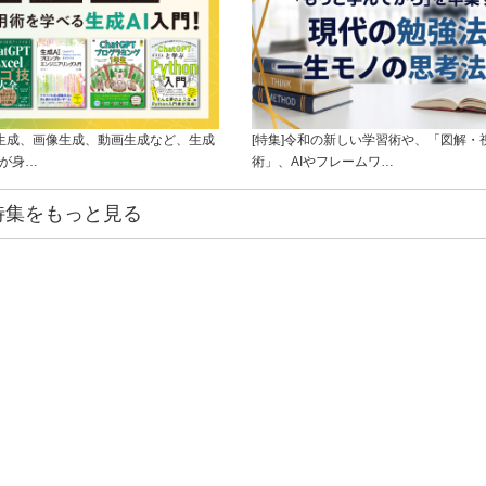
ト生成、画像生成、動画生成など、生成
[特集]令和の新しい学習術や、「図解・
ルが身…
術」、AIやフレームワ…
特集をもっと見る