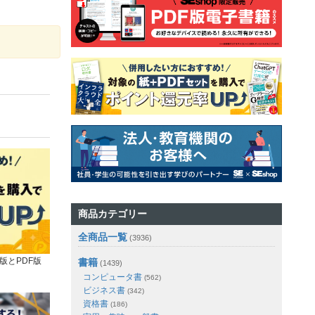
商品カテゴリー
全商品一覧
(3936)
版とPDF版
書籍
(1439)
コンピュータ書
(562)
ビジネス書
(342)
資格書
(186)