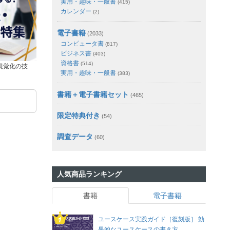
実用・趣味・一般書
(415)
カレンダー
(2)
電子書籍
(2033)
コンピュータ書
(817)
ビジネス書
(403)
資格書
(514)
視覚化の技
実用・趣味・一般書
(383)
書籍＋電子書籍セット
(465)
限定特典付き
(54)
調査データ
(60)
人気商品ランキング
書籍
電子書籍
ユースケース実践ガイド［復刻版］ 効
果的なユースケースの書き方