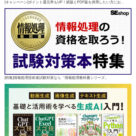
[キャンペーン]ポイント還元率もUP！紙版とPDF版を併用したい方にお…
[特集]情報処理技術者試験対策なら「情報処理教科書シリーズ」