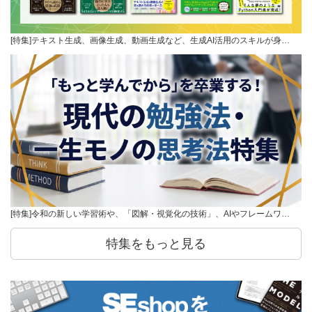
[特集]テキスト生成、画像生成、動画生成など、生成AI活用のスキルが身…
[特集]令和の新しい学習術や、「図解・視覚化の技術」、AIやフレームワ…
特集をもっと見る