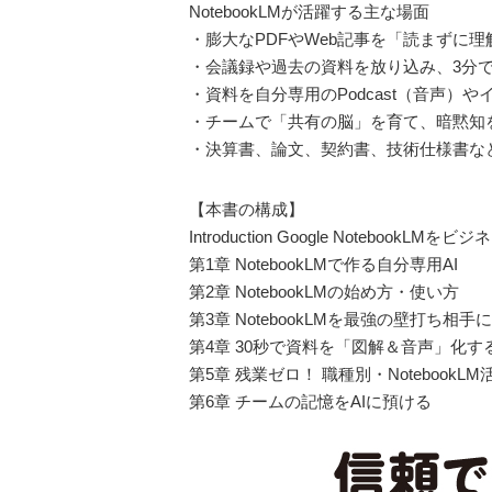
NotebookLMが活躍する主な場面
・膨大なPDFやWeb記事を「読まずに
・会議録や過去の資料を放り込み、3分で
・資料を自分専用のPodcast（音声
・チームで「共有の脳」を育て、暗黙知
・決算書、論文、契約書、技術仕様書な
【本書の構成】
Introduction Google NotebookLMを
第1章 NotebookLMで作る自分専用AI
第2章 NotebookLMの始め方・使い方
第3章 NotebookLMを最強の壁打ち相
第4章 30秒で資料を「図解＆音声」化す
第5章 残業ゼロ！ 職種別・NotebookLM
第6章 チームの記憶をAIに預ける