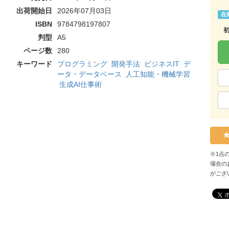
出荷開始日
2026年07月03日
在
ISBN
9784798197807
判型
A5
ページ数
280
キーワード
プログラミング
開発手法
ビジネスIT
デ
ータ・データベース
人工知能・機械学習
生成AI仕事術
※1点
場合の
がござ