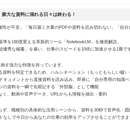
、膨大な資料に溺れる日々は終わる！
確性が不安」「毎日届く大量のPDFや資料を読み切れない」「自分
基準を180度変える革新的ツール「NotebookLM」を徹底解説。
「超優秀な秘書」を雇い、仕事のスピードを10倍に加速させる1冊で
一線を画す強力な特徴を持っています。
る資料を特定できるため、ハルシネーション（もっともらしい嘘）
ブやドキュメントから直接資料を読み込み、即座に「自分専用の知識
ージの資料を一瞬で丸暗記する「外部脳」として機能
なく、動画や音声データ、URLからも情報を抽出・要約
ず、職種別の具体的な活用シーンから、資料を30秒で音声化・図解化
コストなしで今日からあなたの仕事の効率をアップさせることができま