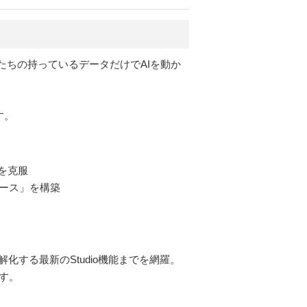
たちの持っているデータだけでAIを動か
す。
を克服
ベース」を構築
する最新のStudio機能までを網羅。
す。