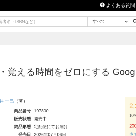
よくある質問
覚える時間をゼロにする Google 
井 一巳
（著）
2
商品番号
197800
10
販売状態
発売中
200
納品形態
宅配便にてお届け
ポ
発売日
2026年07月06日