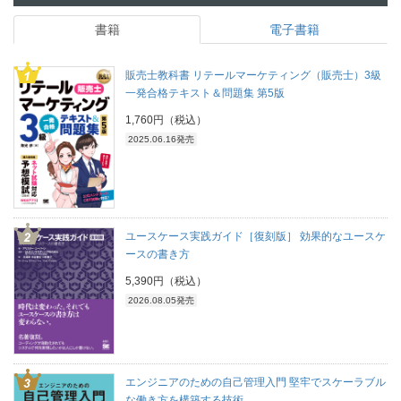
書籍
電子書籍
販売士教科書 リテールマーケティング（販売士）3級
一発合格テキスト＆問題集 第5版
1,760円（税込）
2025.06.16発売
ユースケース実践ガイド［復刻版］ 効果的なユースケ
ースの書き方
5,390円（税込）
2026.08.05発売
エンジニアのための自己管理入門 堅牢でスケーラブル
な働き方を構築する技術