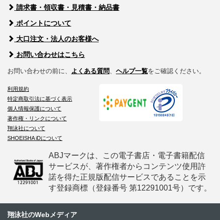
請求書・領収書・見積書・納品書
ポイントについて
大口注文・法人のお客様へ
お問い合わせはこちら
お問い合わせの前に、
よくある質問
、
ヘルプ一覧
をご確認ください。
利用規約
特定商取引法に基づく表示
個人情報保護について
著作権・リンクについて
翔泳社について
SHOEISHA iDについて
ABJマークは、この電子書店・電子書籍配信
サービスが、著作権者からコンテンツ使用許
諾を得た正規版配信サービスであることを示
す登録商標（登録番号 第12291001号）です。
翔泳社のWebメディア