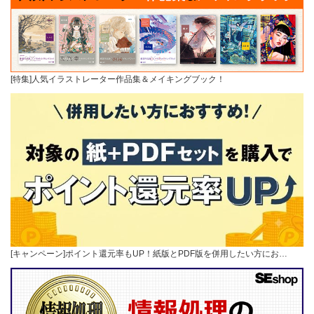
[特集]人気イラストレーター作品集＆メイキングブック！
[キャンペーン]ポイント還元率もUP！紙版とPDF版を併用したい方にお…