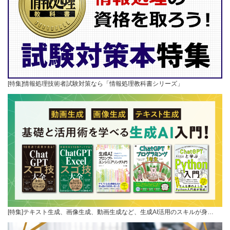
[特集]情報処理技術者試験対策なら「情報処理教科書シリーズ」
[特集]テキスト生成、画像生成、動画生成など、生成AI活用のスキルが身…