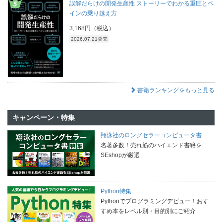
誤解だらけの開発生産性 ストーリーでわかる重圧とペ
インの乗り越え方
3,168円（税込）
2026.07.21発売
書籍ランキングをもっと見る
キャンペーン・特集
翔泳社のロングセラーコンピュータ書
名著多数！売れ筋のハイエンド書籍を
SEshopが厳選
Python特集
Pythonでプログラミングデビュー！おす
すめ本をレベル別・目的別にご紹介