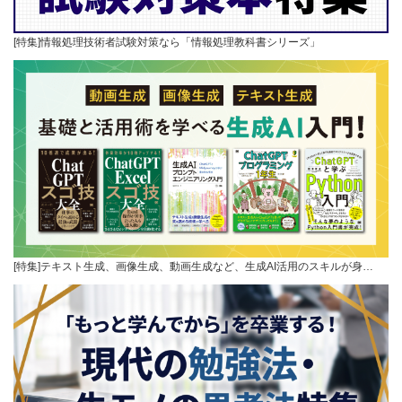
[特集]情報処理技術者試験対策なら「情報処理教科書シリーズ」
[特集]テキスト生成、画像生成、動画生成など、生成AI活用のスキルが身…