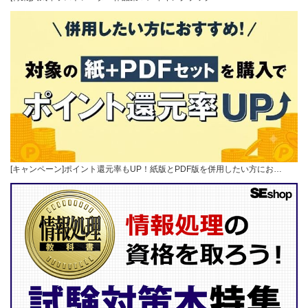
[キャンペーン]ポイント還元率もUP！紙版とPDF版を併用したい方にお…