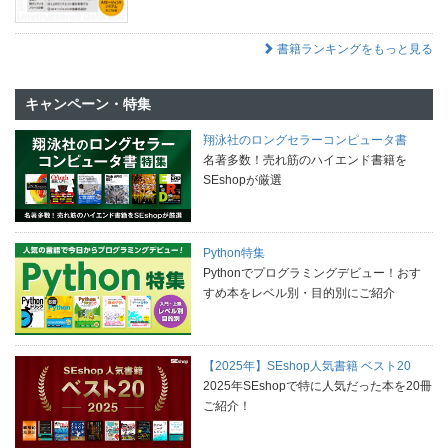
書籍ランキングをもっと見る
キャンペーン・特集
翔泳社のロングセラーコンピュータ書
名著多数！売れ筋のハイエンド書籍を
SEshopが厳選
Python特集
Pythonでプログラミングデビュー！おす
すめ本をレベル別・目的別にご紹介
【2025年】SEshop人気書籍 ベスト20
2025年SEshopで特に人気だった本を20冊
ご紹介！