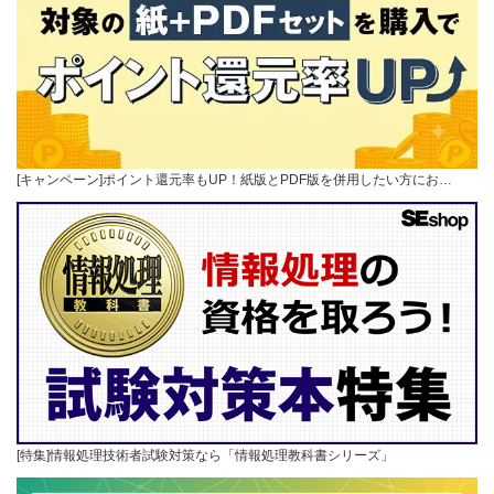
[キャンペーン]ポイント還元率もUP！紙版とPDF版を併用したい方にお…
[特集]情報処理技術者試験対策なら「情報処理教科書シリーズ」