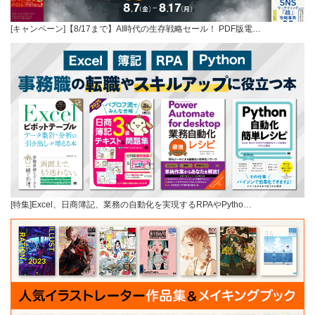
[キャンペーン]【8/17まで】AI時代の生存戦略セール！ PDF版電…
[特集]Excel、日商簿記、業務の自動化を実現するRPAやPytho…