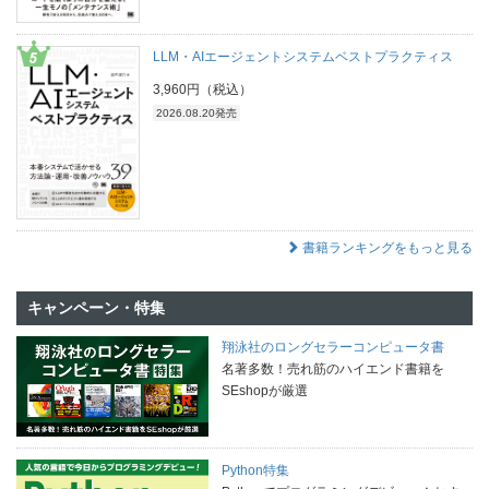
LLM・AIエージェントシステムベストプラクティス
3,960円（税込）
2026.08.20発売
書籍ランキングをもっと見る
キャンペーン・特集
翔泳社のロングセラーコンピュータ書
名著多数！売れ筋のハイエンド書籍を
SEshopが厳選
Python特集