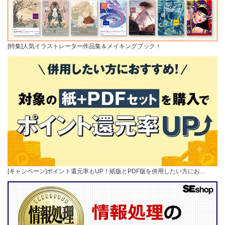
[特集]人気イラストレーター作品集＆メイキングブック！
[キャンペーン]ポイント還元率もUP！紙版とPDF版を併用したい方にお…