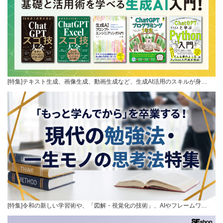
[特集]テキスト生成、画像生成、動画生成など、生成AI活用のスキルが身…
[特集]令和の新しい学習術や、「図解・視覚化の技術」、AIやフレームワ…