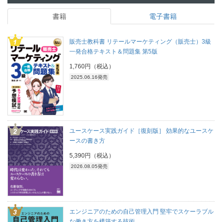
書籍
電子書籍
販売士教科書 リテールマーケティング（販売士）3級
一発合格テキスト＆問題集 第5版
1,760円（税込）
2025.06.16発売
ユースケース実践ガイド［復刻版］ 効果的なユースケ
ースの書き方
5,390円（税込）
2026.08.05発売
エンジニアのための自己管理入門 堅牢でスケーラブル
な働き方を構築する技術