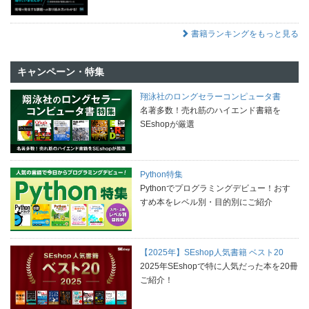
書籍ランキングをもっと見る
キャンペーン・特集
翔泳社のロングセラーコンピュータ書
名著多数！売れ筋のハイエンド書籍を
SEshopが厳選
Python特集
Pythonでプログラミングデビュー！おす
すめ本をレベル別・目的別にご紹介
【2025年】SEshop人気書籍 ベスト20
2025年SEshopで特に人気だった本を20冊
ご紹介！