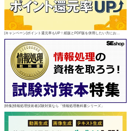
[キャンペーン]ポイント還元率もUP！紙版とPDF版を併用したい方にお…
[特集]情報処理技術者試験対策なら「情報処理教科書シリーズ」