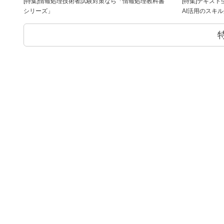
[特集]情報処理技術者試験対策なら「情報処理教科書
[特集]テキス
シリーズ」
AI活用のスキ