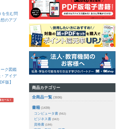
きを生む問
発想のアプ
ワーク図鑑
決・アイデ
DF版】
商品カテゴリー
全商品一覧
(3936)
略セール！
書籍
(1439)
コンピュータ書
(562)
ビジネス書
(342)
資格書
(186)