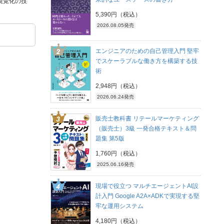
視覚化の技
5,390円（税込）
2026.08.05発売
エンジニアのための自己管理入門 堅牢
でスケーラブルな働き方を構築する技
術
2,948円（税込）
2026.06.24発売
販売士教科書 リテールマーケティング
（販売士）3級 一発合格テキスト＆問
題集 第5版
1,760円（税込）
2025.06.16発売
現場で役立つ マルチエージェントAI設
計入門 Google A2A×ADKで実現する堅
牢な運用システム
4,180円（税込）