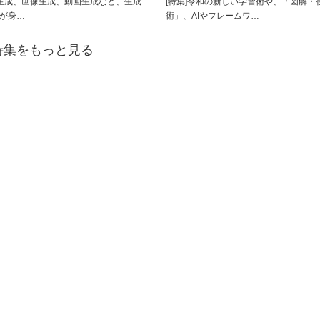
ト生成、画像生成、動画生成など、生成
[特集]令和の新しい学習術や、「図解・
ルが身…
術」、AIやフレームワ…
特集をもっと見る