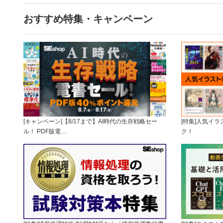
おすすめ特集・キャンペーン
[キャンペーン]【8/17まで】AI時代の生存戦略セー
[特集]人気イ
ル！ PDF版電…
ク！