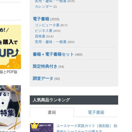
実用・趣味・一般書
(415)
カレンダー
(2)
電子書籍
(2033)
コンピュータ書
(817)
ビジネス書
(403)
資格書
(514)
実用・趣味・一般書
(383)
書籍＋電子書籍セット
(465)
限定特典付き
(54)
版とPDF版
調査データ
(60)
人気商品ランキング
書籍
電子書籍
ユースケース実践ガイド［復刻版］ 効
果的なユースケースの書き方