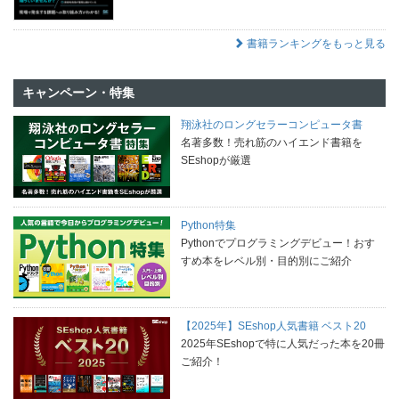
書籍ランキングをもっと見る
キャンペーン・特集
翔泳社のロングセラーコンピュータ書
名著多数！売れ筋のハイエンド書籍を
SEshopが厳選
Python特集
Pythonでプログラミングデビュー！おす
すめ本をレベル別・目的別にご紹介
【2025年】SEshop人気書籍 ベスト20
2025年SEshopで特に人気だった本を20冊
ご紹介！