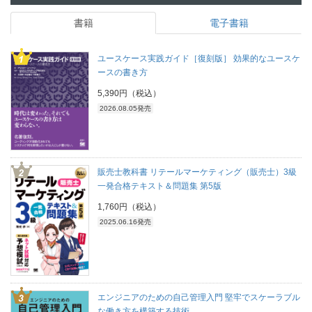
書籍
電子書籍
ユースケース実践ガイド［復刻版］ 効果的なユースケ
ースの書き方
5,390円（税込）
2026.08.05発売
販売士教科書 リテールマーケティング（販売士）3級
一発合格テキスト＆問題集 第5版
1,760円（税込）
2025.06.16発売
エンジニアのための自己管理入門 堅牢でスケーラブル
な働き方を構築する技術