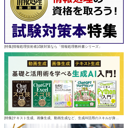
[特集]情報処理技術者試験対策なら「情報処理教科書シリーズ」
[特集]テキスト生成、画像生成、動画生成など、生成AI活用のスキルが身…