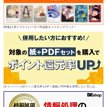
[特集]人気イラストレーター作品集＆メイキングブック！
[キャンペーン]ポイント還元率もUP！紙版とPDF版を併用したい方にお…