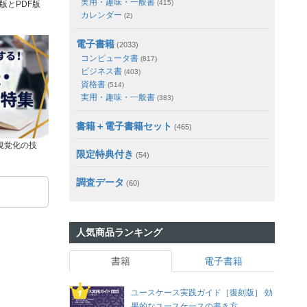
実用・趣味・一般書
(415)
版とPDF版
カレンダー
(2)
電子書籍
(2033)
コンピュータ書
(817)
ビジネス書
(403)
資格書
(514)
実用・趣味・一般書
(383)
書籍＋電子書籍セット
(465)
視覚化の技
限定特典付き
(54)
調査データ
(60)
人気商品ランキング
書籍
電子書籍
ユースケース実践ガイド［復刻版］ 効
果的なユースケースの書き方