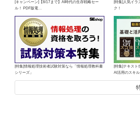
[キャンペーン]【8/17まで】AI時代の生存戦略セー
[特集]人気イ
ル！ PDF版電…
ク！
[特集]情報処理技術者試験対策なら「情報処理教科書
[特集]テキス
シリーズ」
AI活用のスキ