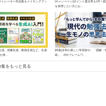
ラストレーター作品集＆メイキングブッ
[キャンペーン]ポイント還元率もUP！紙
を併用したい方にお…
ト生成、画像生成、動画生成など、生成
[特集]令和の新しい学習術や、「図解・
ルが身…
術」、AIやフレームワ…
特集をもっと見る