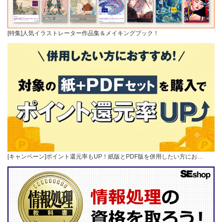
[特集]人気イラストレーター作品集＆メイキングブック！
[キャンペーン]ポイント還元率もUP！紙版とPDF版を併用したい方にお…