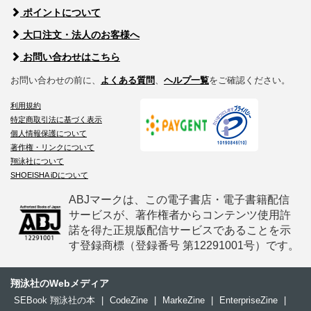
ポイントについて
大口注文・法人のお客様へ
お問い合わせはこちら
お問い合わせの前に、
よくある質問
、
ヘルプ一覧
をご確認ください。
利用規約
特定商取引法に基づく表示
個人情報保護について
著作権・リンクについて
翔泳社について
SHOEISHA iDについて
ABJマークは、この電子書店・電子書籍配信
サービスが、著作権者からコンテンツ使用許
諾を得た正規版配信サービスであることを示
す登録商標（登録番号 第12291001号）です。
翔泳社のWebメディア
SEBook 翔泳社の本
|
CodeZine
|
MarkeZine
|
EnterpriseZine
|