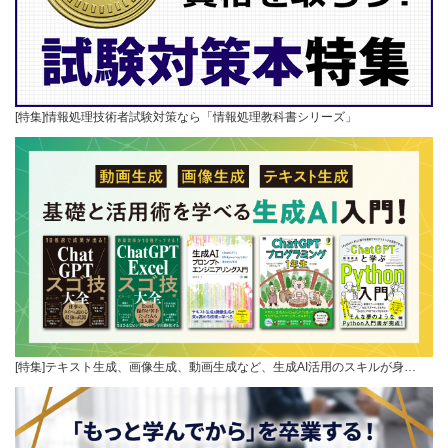
[特集]情報処理技術者試験対策なら「情報処理教科書シリーズ」
[特集]テキスト生成、画像生成、動画生成など、生成AI活用のスキルが身…