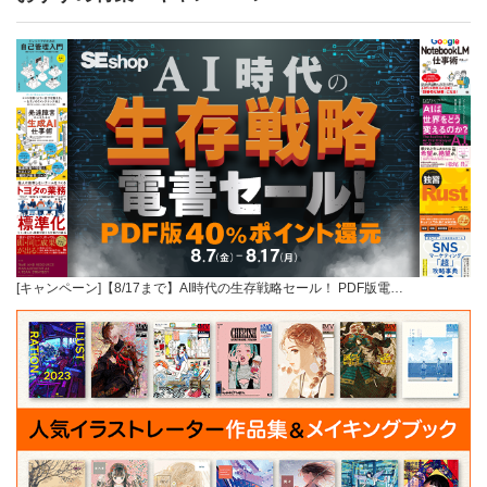
[キャンペーン]【8/17まで】AI時代の生存戦略セール！ PDF版電…