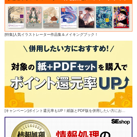
[特集]人気イラストレーター作品集＆メイキングブック！
[キャンペーン]ポイント還元率もUP！紙版とPDF版を併用したい方にお…