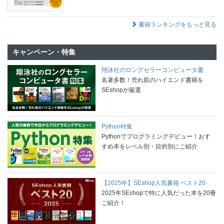
書籍ランキングをもっと見る
キャンペーン・特集
翔泳社のロングセラーコンピュータ書
名著多数！売れ筋のハイエンド書籍を
SEshopが厳選
Python特集
Pythonでプログラミングデビュー！おす
すめ本をレベル別・目的別にご紹介
【2025年】SEshop人気書籍 ベスト20
2025年SEshopで特に人気だった本を20冊
ご紹介！