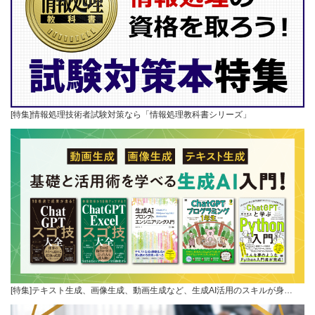
[特集]情報処理技術者試験対策なら「情報処理教科書シリーズ」
[特集]テキスト生成、画像生成、動画生成など、生成AI活用のスキルが身…