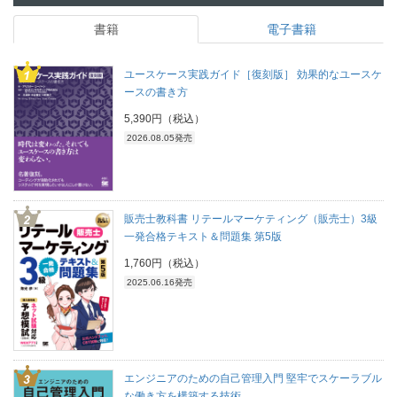
書籍
電子書籍
ユースケース実践ガイド［復刻版］ 効果的なユースケ
ースの書き方
5,390円（税込）
2026.08.05発売
販売士教科書 リテールマーケティング（販売士）3級
一発合格テキスト＆問題集 第5版
1,760円（税込）
2025.06.16発売
エンジニアのための自己管理入門 堅牢でスケーラブル
な働き方を構築する技術