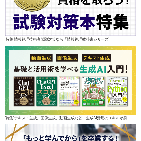
[特集]情報処理技術者試験対策なら「情報処理教科書シリーズ」
[特集]テキスト生成、画像生成、動画生成など、生成AI活用のスキルが身…