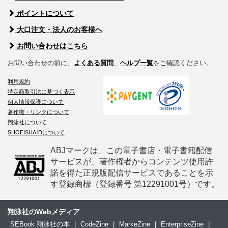
ポイントについて
大口注文・法人のお客様へ
お問い合わせはこちら
お問い合わせの前に、
よくある質問
、
ヘルプ一覧
をご確認ください。
利用規約
特定商取引法に基づく表示
個人情報保護について
著作権・リンクについて
翔泳社について
SHOEISHA iDについて
ABJマークは、この電子書店・電子書籍配信
サービスが、著作権者からコンテンツ使用許
諾を得た正規版配信サービスであることを示
す登録商標（登録番号 第12291001号）です。
翔泳社のWebメディア
SEBook 翔泳社の本
|
CodeZine
|
MarkeZine
|
EnterpriseZine
|