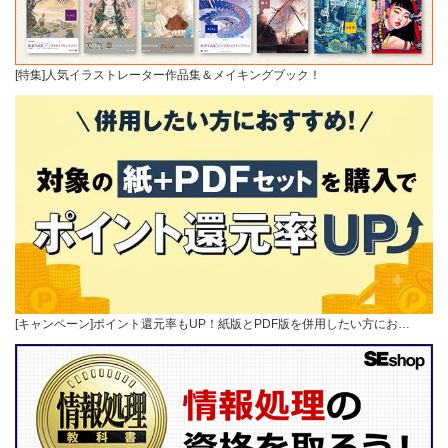
[特集]人気イラストレーター作品集＆メイキングブック！
[キャンペーン]ポイント還元率もUP！紙版とPDF版を併用したい方にお…