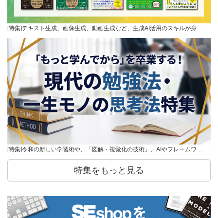
[特集]テキスト生成、画像生成、動画生成など、生成AI活用のスキルが身…
[特集]令和の新しい学習術や、「図解・視覚化の技術」、AIやフレームワ…
特集をもっと見る