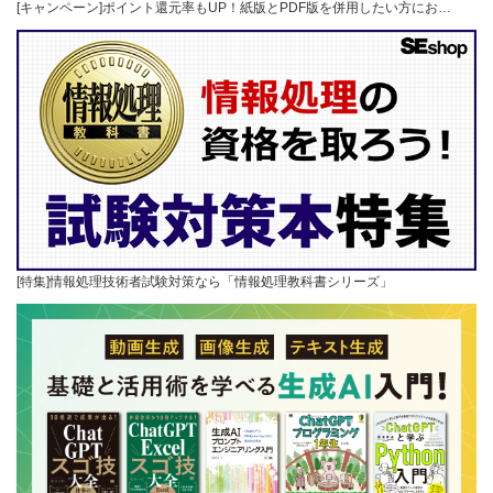
[キャンペーン]ポイント還元率もUP！紙版とPDF版を併用したい方にお…
[特集]情報処理技術者試験対策なら「情報処理教科書シリーズ」