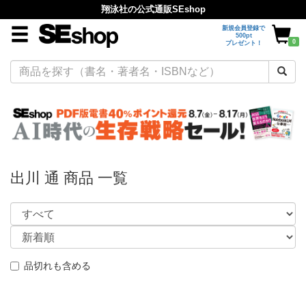
翔泳社の公式通販SEshop
新規会員登録で
500pt
0
プレゼント！
出川 通 商品 一覧
品切れも含める