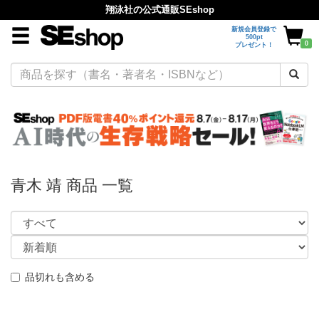
翔泳社の公式通販SEshop
新規会員登録で
500pt
0
プレゼント！
青木 靖 商品 一覧
品切れも含める