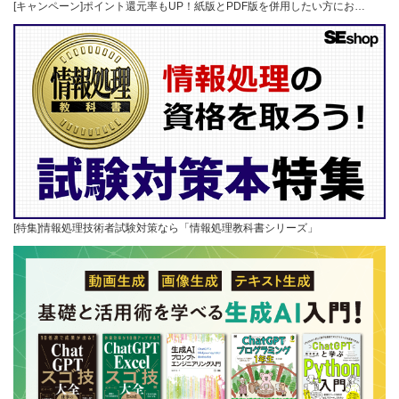
[キャンペーン]ポイント還元率もUP！紙版とPDF版を併用したい方にお…
[特集]情報処理技術者試験対策なら「情報処理教科書シリーズ」