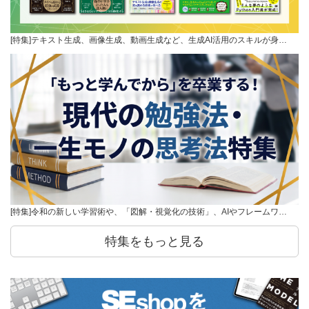
[特集]テキスト生成、画像生成、動画生成など、生成AI活用のスキルが身…
[特集]令和の新しい学習術や、「図解・視覚化の技術」、AIやフレームワ…
特集をもっと見る