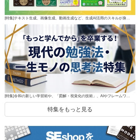
[特集]テキスト生成、画像生成、動画生成など、生成AI活用のスキルが身…
[特集]令和の新しい学習術や、「図解・視覚化の技術」、AIやフレームワ…
特集をもっと見る