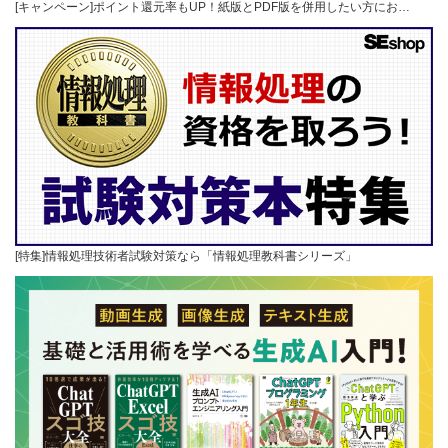
[キャンペーン]ポイント還元率もUP！紙版とPDF版を併用したい方にお…
[特集]情報処理技術者試験対策なら「情報処理教科書シリーズ」