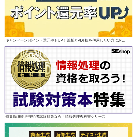
[キャンペーン]ポイント還元率もUP！紙版とPDF版を併用したい方にお…
[特集]情報処理技術者試験対策なら「情報処理教科書シリーズ」