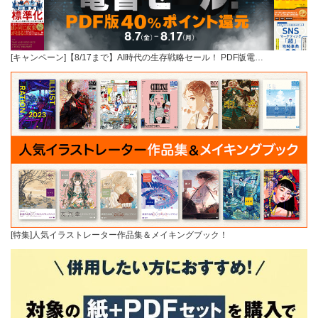
[キャンペーン]【8/17まで】AI時代の生存戦略セール！ PDF版電…
[特集]人気イラストレーター作品集＆メイキングブック！