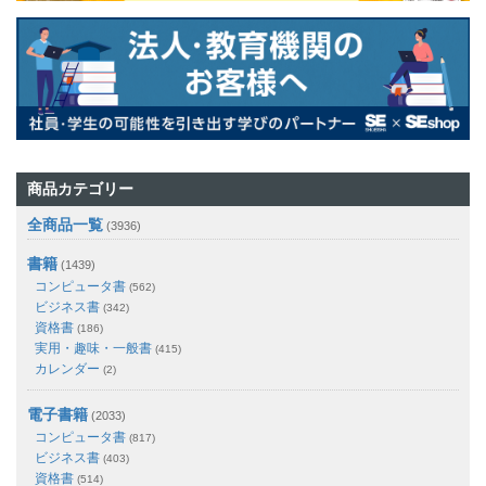
商品カテゴリー
全商品一覧
(3936)
書籍
(1439)
コンピュータ書
(562)
ビジネス書
(342)
資格書
(186)
実用・趣味・一般書
(415)
カレンダー
(2)
電子書籍
(2033)
コンピュータ書
(817)
ビジネス書
(403)
資格書
(514)