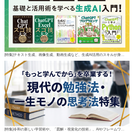
[特集]テキスト生成、画像生成、動画生成など、生成AI活用のスキルが身…
[特集]令和の新しい学習術や、「図解・視覚化の技術」、AIやフレームワ…