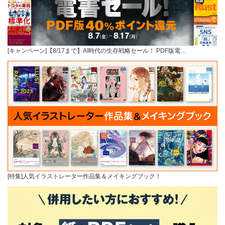
[キャンペーン]【8/17まで】AI時代の生存戦略セール！ PDF版電…
[特集]人気イラストレーター作品集＆メイキングブック！