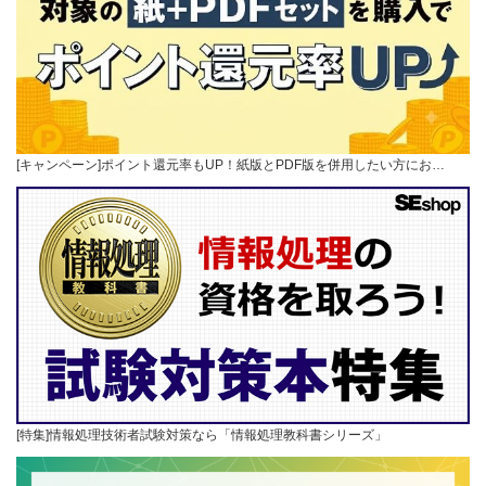
[キャンペーン]ポイント還元率もUP！紙版とPDF版を併用したい方にお…
[特集]情報処理技術者試験対策なら「情報処理教科書シリーズ」