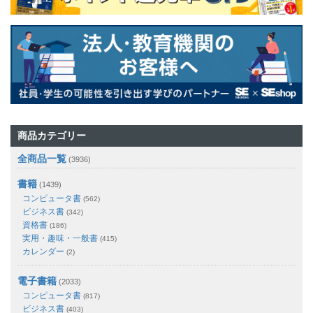
商品カテゴリー
全商品一覧
(3936)
書籍
(1439)
コンピュータ書
(562)
ビジネス書
(342)
資格書
(186)
実用・趣味・一般書
(415)
カレンダー
(2)
電子書籍
(2033)
コンピュータ書
(817)
ビジネス書
(403)