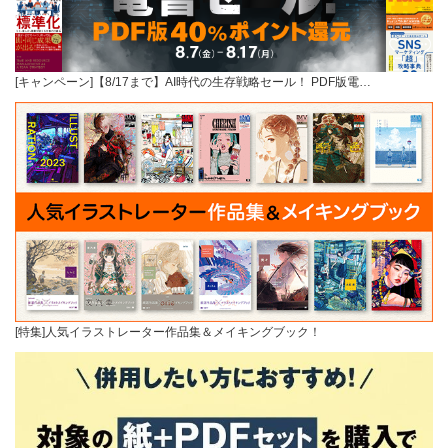
[キャンペーン]【8/17まで】AI時代の生存戦略セール！ PDF版電…
[特集]人気イラストレーター作品集＆メイキングブック！