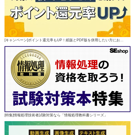
[キャンペーン]ポイント還元率もUP！紙版とPDF版を併用したい方にお…
[特集]情報処理技術者試験対策なら「情報処理教科書シリーズ」