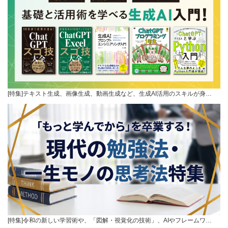
[特集]テキスト生成、画像生成、動画生成など、生成AI活用のスキルが身…
[特集]令和の新しい学習術や、「図解・視覚化の技術」、AIやフレームワ…