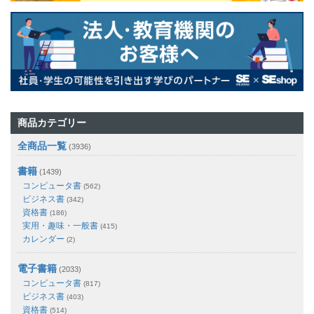
商品カテゴリー
全商品一覧
(3936)
書籍
(1439)
コンピュータ書
(562)
ビジネス書
(342)
資格書
(186)
実用・趣味・一般書
(415)
カレンダー
(2)
電子書籍
(2033)
コンピュータ書
(817)
ビジネス書
(403)
資格書
(514)