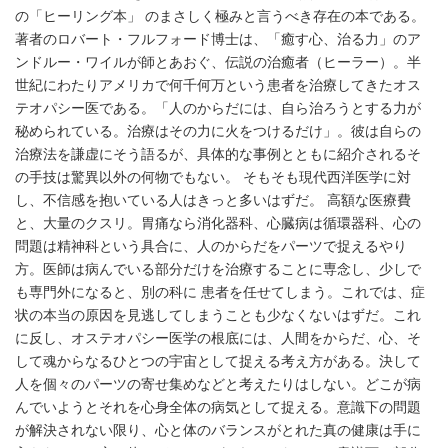
の「ヒーリング本」 のまさしく極みと言うべき存在の本である。
著者のロバート・フルフォード博士は、「癒す心、治る力」のア
ンドルー・ワイルが師とあおぐ、伝説の治癒者（ヒーラー）。半
世紀にわたりアメリカで何千何万という患者を治療してきたオス
テオパシー医である。「人のからだには、自ら治ろうとする力が
秘められている。治療はその力に火をつけるだけ」。彼は自らの
治療法を謙虚にそう語るが、具体的な事例とともに紹介されるそ
の手技は驚異以外の何物でもない。 そもそも現代西洋医学に対
し、不信感を抱いている人はきっと多いはずだ。 高額な医療費
と、大量のクスリ。胃痛なら消化器科、心臓病は循環器科、心の
問題は精神科という具合に、人のからだをパーツで捉えるやり
方。医師は病んでいる部分だけを治療することに専念し、少しで
も専門外になると、別の科に 患者を任せてしまう。これでは、症
状の本当の原因を見逃してしまうことも少なくないはずだ。これ
に反し、オステオパシー医学の根底には、人間をからだ、心、そ
して魂からなるひとつの宇宙として捉える考え方がある。決して
人を個々のパーツの寄せ集めなどと考えたりはしない。どこが病
んでいようとそれを心身全体の病気として捉える。意識下の問題
が解決されない限り、心と体のバランスがとれた真の健康は手に