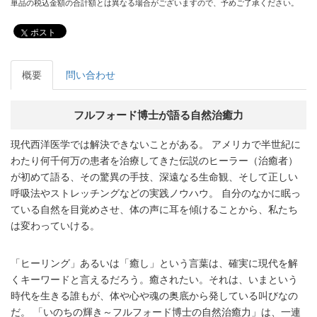
単品の税込金額の合計額とは異なる場合がございますので、予めご了承ください。
ポスト
概要
問い合わせ
フルフォード博士が語る自然治癒力
現代西洋医学では解決できないことがある。 アメリカで半世紀に
わたり何千何万の患者を治療してきた伝説のヒーラー（治癒者）
が初めて語る、その驚異の手技、深遠なる生命観、そして正しい
呼吸法やストレッチングなどの実践ノウハウ。 自分のなかに眠っ
ている自然を目覚めさせ、体の声に耳を傾けることから、私たち
は変わっていける。
「ヒーリング」あるいは「癒し」という言葉は、確実に現代を解
くキーワードと言えるだろう。癒されたい。それは、いまという
時代を生きる誰もが、体や心や魂の奥底から発している叫びなの
だ。 「いのちの輝き～フルフォード博士の自然治癒力」は、一連