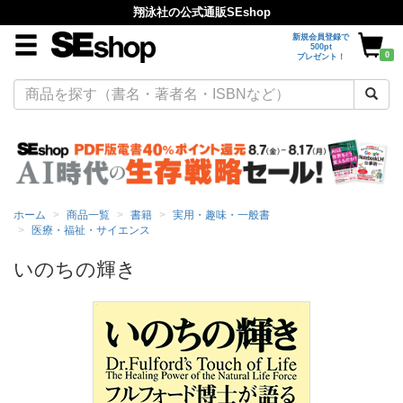
翔泳社の公式通販SEshop
新規会員登録で
500pt
0
プレゼント！
ホーム
商品一覧
書籍
実用・趣味・一般書
医療・福祉・サイエンス
いのちの輝き