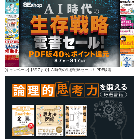
[キャンペーン]【8/17まで】AI時代の生存戦略セール！ PDF版電…