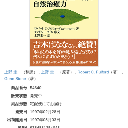
上野 圭一
（翻訳） ,
上野 圭一
（原著） ,
Robert C. Fulford
（著） ,
Gene Stone
（著）
商品番号
54640
販売状態
発売中
納品形態
宅配便にてお届け
発売日
1997年02月28日
出荷開始日
1997年03月03日
ISBN
9784881354643