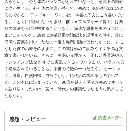
入らないし、心と体のバランスがとれていないと、意識下の部分
に病が生じる。心と体の健康が整って、初めて 魂の浄化ははかれ
るのである。 アンドルー・ワイルは、本書の序文にこう書いてい
る。「とくに請われないかぎり、彼（＝フルフォード博士）は自
分の方法を人に説明することもなく、深遠な思想を胸のうちにし
まいこんでいた。患者に診断結果や治療法を説明する時も、常に
簡潔な言葉を用い、ただの一度も専門用語は使わなかった。」 こ
うした彼の治療そのままに、この本は極めて読みやすく平易な文
章で書かれている。さらに、奥深い真理から、正しい呼吸法やス
トレッチング法など すぐに実践できるノウハウまで、バランス良
く構成されていることも、本書の特徴の一つだろう。 ヒーリン
グ。健康。自然回帰。自分さがし。現代人の求めるものすべて
が、この本には詰まっている。90歳を越える著者が初めてすべて
を語り尽くしたのは、実は「時代」の要請だったような気がして
ならない。
感想・レビュー