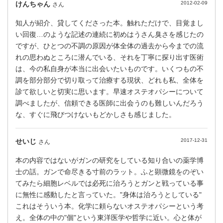
けんちゃん
2012-02-09
さん
知人が紹介、貸してくださった本。触れただけで、目覚まし
い回復…のような記述の連続に初めはうさん臭さを感じたの
ですが、ひとつの不調の原因が体全体の過去から今までの流
れの思わぬところに潜んでいる、それを丁寧に探り出す医術
は、今の私自身が本当に出会いたいものです。いくつもの不
調を部分部分で切り取って治療する現状、どれも私、全体を
診て欲しいと切実に思います。早速オステオパシーについて
調べましたが、信頼できる医師に出会うのも難しいんだろう
な、すぐに飛びつけないもどかしさも感じました。
せいじ
2017-12-31
さん
本の内容ではないがガンの研究をしている知り合いの薬学博
士の話。ガンで命尽きる寸前のラット。ふと顕微鏡をのぞい
てみたら細胞レベルでは必死に治ろうとガンと戦っている事
に無性に感動したと言っていた。"身体は治ろうとしている"
これはそういう本。化学に頼らないオステオパシーという考
え。全体の中の"個"という東洋医学や哲学に近い。心と体が