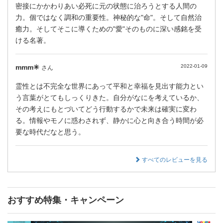
密接にかかわりあい必死に元の状態に治ろうとする人間の
力。個ではなく調和の重要性。神秘的な"命"。そして自然治
癒力。そしてそこに導くための"愛"そのものに深い感銘を受
ける名著。
mmm✳︎
2022-01-09
さん
霊性とは不完全な世界にあって平和と幸福を見出す能力とい
う言葉がとてもしっくりきた。自分がなにを考えているか、
その考えにもとづいてどう行動するかで未来は確実に変わ
る。情報やモノに惑わされず、静かに心と向き合う時間が必
要な時代だなと思う。
すべてのレビューを見る
おすすめ特集・キャンペーン