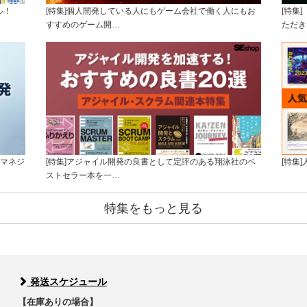
ル！
[特集]個人開発している人にもゲーム会社で働く人にもお
[特集
すすめのゲーム開…
ただき
トマネジ
[特集]アジャイル開発の良書として定評のある翔泳社のベ
[特集
ストセラー本を一…
特集をもっと見る
発送スケジュール
【在庫ありの場合】