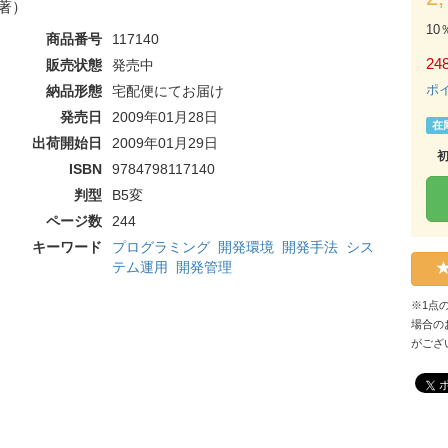
著）
10
商品番号
117140
248
販売状態
発売中
ポ
納品形態
宅配便にてお届け
発売日
2009年01月28日
在
出荷開始日
2009年01月29日
ISBN
9784798117140
判型
B5変
ページ数
244
キーワード
プログラミング
開発環境
開発手法
シス
テム運用
開発管理
※1点
場合の
がござ