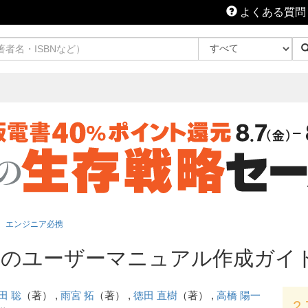
よくある質問
エンジニア必携
めのユーザーマニュアル作成ガイ
田 聡
（著） ,
雨宮 拓
（著） ,
徳田 直樹
（著） ,
高橋 陽一
2