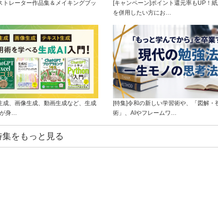
ラストレーター作品集＆メイキングブッ
[キャンペーン]ポイント還元率もUP！紙
を併用したい方にお…
ト生成、画像生成、動画生成など、生成
[特集]令和の新しい学習術や、「図解・
ルが身…
術」、AIやフレームワ…
特集をもっと見る