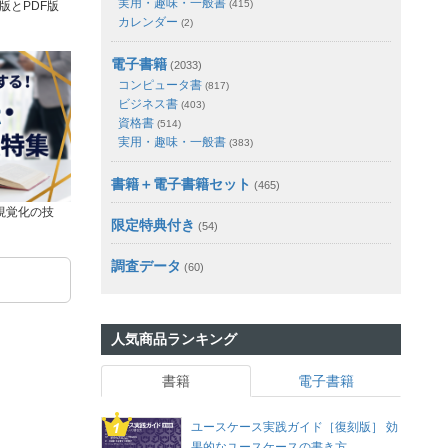
実用・趣味・一般書
(415)
版とPDF版
カレンダー
(2)
電子書籍
(2033)
コンピュータ書
(817)
ビジネス書
(403)
資格書
(514)
実用・趣味・一般書
(383)
書籍＋電子書籍セット
(465)
視覚化の技
限定特典付き
(54)
調査データ
(60)
人気商品ランキング
書籍
電子書籍
ユースケース実践ガイド［復刻版］ 効
果的なユースケースの書き方