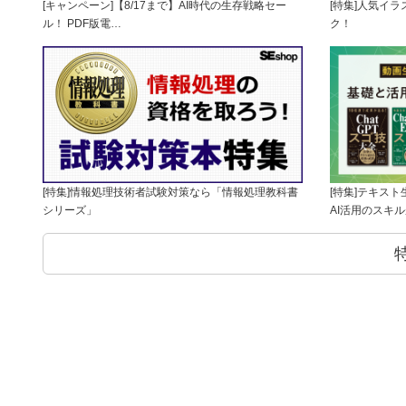
[キャンペーン]【8/17まで】AI時代の生存戦略セー
[特集]人気イ
ル！ PDF版電…
ク！
[特集]情報処理技術者試験対策なら「情報処理教科書
[特集]テキス
シリーズ」
AI活用のスキ