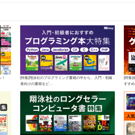
ル！
[特集]翔泳社のプログラミング書籍の中から、入門・初級
[特集
者向けの書籍をピ…
すすめ