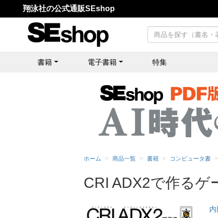
翔泳社の公式通販SEshop
書籍
電子書籍
特集
ホーム
商品一覧
書籍
コンピュータ書
CRI ADX2で作る
内