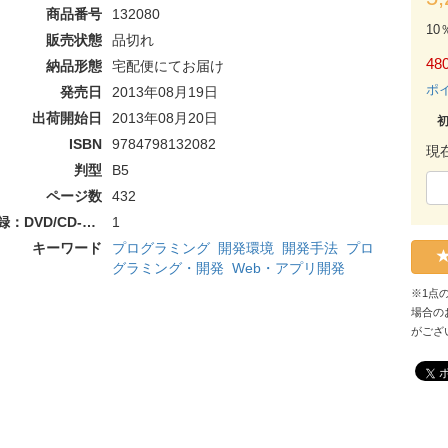
商品番号
132080
10
販売状態
品切れ
480
納品形態
宅配便にてお届け
ポ
発売日
2013年08月19日
出荷開始日
2013年08月20日
ISBN
9784798132082
現
判型
B5
ページ数
432
付録：DVD/CD-ROM
1
キーワード
プログラミング
開発環境
開発手法
プロ
グラミング・開発
Web・アプリ開発
※1点
場合の
がござ