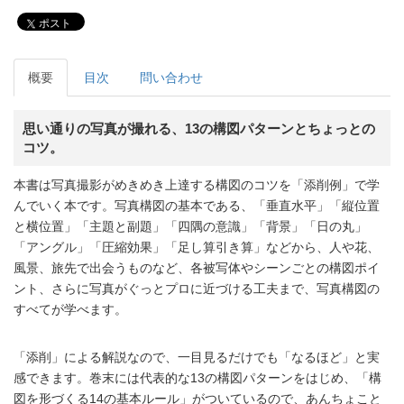
ポスト
概要
目次
問い合わせ
思い通りの写真が撮れる、13の構図パターンとちょっとの
コツ。
本書は写真撮影がめきめき上達する構図のコツを「添削例」で学
んでいく本です。写真構図の基本である、「垂直水平」「縦位置
と横位置」「主題と副題」「四隅の意識」「背景」「日の丸」
「アングル」「圧縮効果」「足し算引き算」などから、人や花、
風景、旅先で出会うものなど、各被写体やシーンごとの構図ポイ
ント、さらに写真がぐっとプロに近づける工夫まで、写真構図の
すべてが学べます。
「添削」による解説なので、一目見るだけでも「なるほど」と実
感できます。巻末には代表的な13の構図パターンをはじめ、「構
図を形づくる14の基本ルール」がついているので、あんちょこと