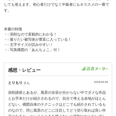
しても使えます。初心者だけでなく中級者にもオススメの一冊で
す。
本書の特徴
・- 添削なので直観的にわかる！
・- 撮りたい被写体が豊富に入っている！
・- 文字サイズが読みやすい！
・- 写真構図の「あんちょこ」付！
感想・レビュー
とりもり
2019-04-26
さん
添削講座とあるが、風景の全容が分からない中でダメな作品
とお手本だけが紹介されるので、自分で考える余地がほとん
どない。構図自体のテクニックはどこでも紹介されているも
のなので、同じ風景のどこに注目してどう切り取れば良い作