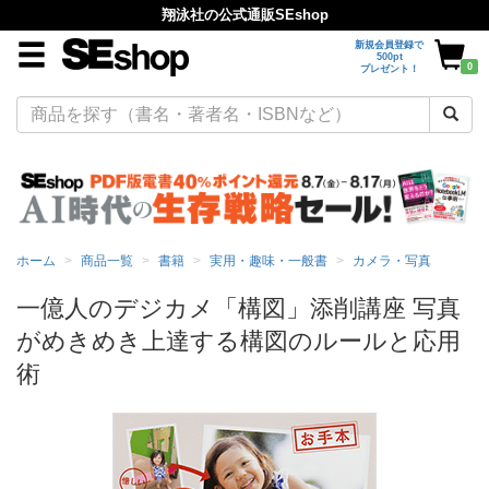
翔泳社の公式通販SEshop
新規会員登録で
500pt
0
プレゼント！
ホーム
商品一覧
書籍
実用・趣味・一般書
カメラ・写真
一億人のデジカメ「構図」添削講座 写真
がめきめき上達する構図のルールと応用
術