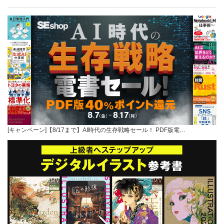
[キャンペーン]【8/17まで】AI時代の生存戦略セール！ PDF版電…