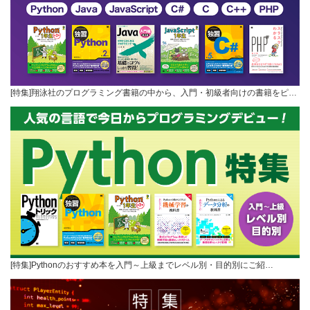
[特集]翔泳社のプログラミング書籍の中から、入門・初級者向けの書籍をピ…
[特集]Pythonのおすすめ本を入門～上級までレベル別・目的別にご紹…