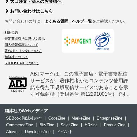
大口注文・法人のお客様へ
お問い合わせはこちら
お問い合わせの前に、
よくある質問
、
ヘルプ一覧
をご確認ください。
利用規約
特定商取引法に基づく表示
個人情報保護について
著作権・リンクについて
翔泳社について
SHOEISHA iDについて
ABJマークは、この電子書店・電子書籍配信
サービスが、著作権者からコンテンツ使用許
諾を得た正規版配信サービスであることを示
す登録商標（登録番号 第12291001号）です。
翔泳社のWebメディア
SEBook 翔泳社の本
|
CodeZine
|
MarkeZine
|
EnterpriseZine
|
CommerceZine
|
Biz/Zine
|
SalesZine
|
HRzine
|
ProductZine
|
AIdiver
|
DeveloperZine
|
イベント