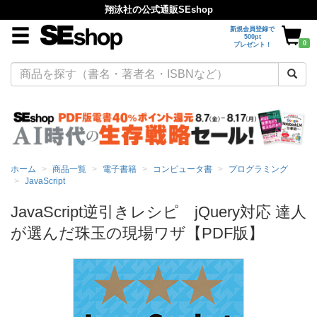
翔泳社の公式通販SEshop
新規会員登録で
500pt
0
プレゼント！
ホーム
商品一覧
電子書籍
コンピュータ書
プログラミング
JavaScript
JavaScript逆引きレシピ jQuery対応 達人
が選んだ珠玉の現場ワザ【PDF版】