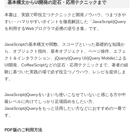
基本構文からUI開発の定石・応用テクニックまで
本書は、実践で即役立つテクニックと開発ノウハウ、つまづきや
すい・ハマりやすいポイントを徹底解説した「JavaScript/jQuery
を利用するWebプログラマ必携の逆引き集」です。
JavaScriptの基本構文や関数、スコープといった基礎的な知識か
ら、オブジェクト指向、基本オブジェクト、ページ操作、エフェ
クト＆インタラクション、jQuery/jQuery UI/jQuery Mobileによる
UI開発、CoffeeScriptなどの定石・応用テクニックまで、著者の経
験に基づいた実践の場で必ず役立つノウハウ、レシピを提供しま
す。
JavaScript/jQueryをいまいち使いこなせていないと感じる方や中
級レベルに向けてしっかり足場固めをしたい方、
JavaScript/jQueryをもっと活用したい方などにおすすめの一冊で
す。
PDF版のご利用方法