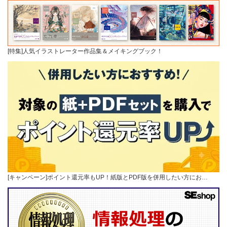
[特集]人気イラストレーター作品集＆メイキングブック！
[キャンペーン]ポイント還元率もUP！紙版とPDF版を併用したい方にお…