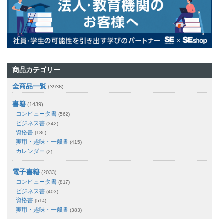
商品カテゴリー
全商品一覧
(3936)
書籍
(1439)
コンピュータ書
(562)
ビジネス書
(342)
資格書
(186)
実用・趣味・一般書
(415)
カレンダー
(2)
電子書籍
(2033)
コンピュータ書
(817)
ビジネス書
(403)
資格書
(514)
実用・趣味・一般書
(383)