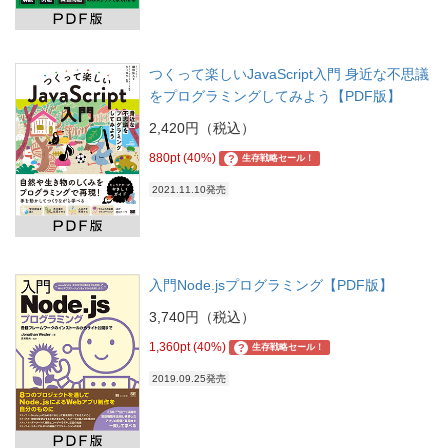
つくって楽しいJavaScript入門 身近な不思議
をプログラミングしてみよう【PDF版】
2,420円（税込）
880pt (40%)
?
生存戦略セール！
2021.11.10発売
入門Node.jsプログラミング【PDF版】
3,740円（税込）
1,360pt (40%)
?
生存戦略セール！
2019.09.25発売