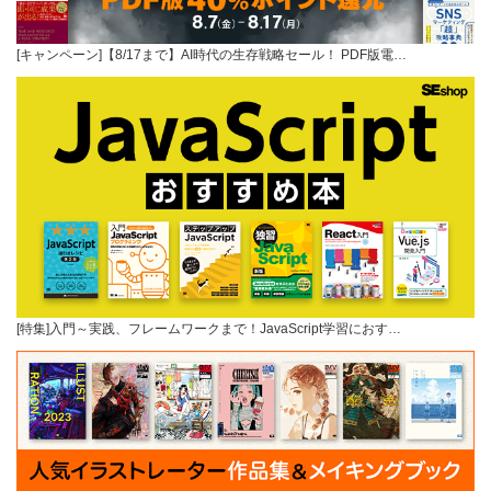
[キャンペーン]【8/17まで】AI時代の生存戦略セール！ PDF版電…
[特集]入門～実践、フレームワークまで！JavaScript学習におす…