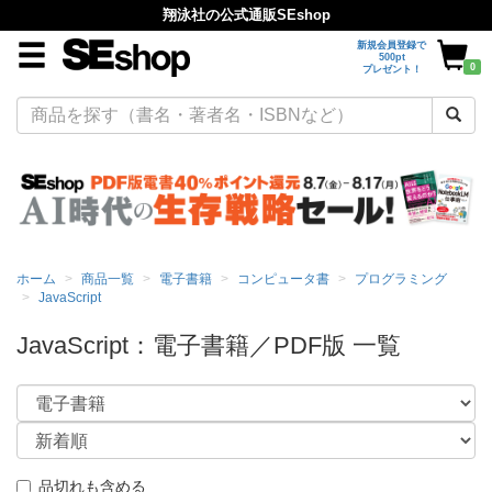
翔泳社の公式通販SEshop
新規会員登録で
500pt
0
プレゼント！
ホーム
商品一覧
電子書籍
コンピュータ書
プログラミング
JavaScript
JavaScript：電子書籍／PDF版 一覧
品切れも含める