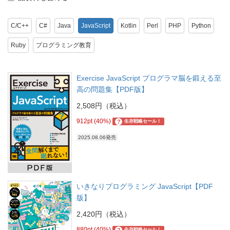
C/C++
C#
Java
JavaScript
Kotlin
Perl
PHP
Python
Ruby
プログラミング教育
Exercise JavaScript プログラマ脳を鍛える至
高の問題集【PDF版】
2,508円（税込）
912pt (40%)
?
生存戦略セール！
2025.08.06発売
いきなりプログラミング JavaScript【PDF
版】
2,420円（税込）
880pt (40%)
?
生存戦略セール！