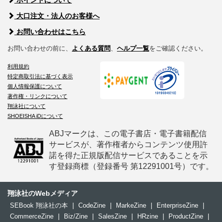
ポイントについて
大口注文・法人のお客様へ
お問い合わせはこちら
お問い合わせの前に、
よくある質問
、
ヘルプ一覧
をご確認ください。
利用規約
特定商取引法に基づく表示
個人情報保護について
著作権・リンクについて
翔泳社について
SHOEISHA iDについて
ABJマークは、この電子書店・電子書籍配信
サービスが、著作権者からコンテンツ使用許
諾を得た正規版配信サービスであることを示
す登録商標（登録番号 第12291001号）です。
翔泳社のWebメディア
SEBook 翔泳社の本
|
CodeZine
|
MarkeZine
|
EnterpriseZine
|
CommerceZine
|
Biz/Zine
|
SalesZine
|
HRzine
|
ProductZine
|