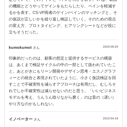
の機能とどうやってゲインをもたらしたり、ペインを軽減す
るかを表す。CS-VP両者のゲイン/ペインのマッチングと、そ
の仮説が正しいかを繰り返し検証していく。そのための視点
の変え方、プロトタイピング、ヒアリングシートなどが役に
立ちそうだった。
kumokumot
2020-09-20
さん
印象的だったのは、顧客の想定と提供するサービスの構築
は、あくまで検証サイクルの中の一部として扱われていたこ
と。あとがきにもリーン開発やデザイン思考・エスノグラフ
ィーとの統合と表現されていたように、小さく仮説検証を回
すことで不確実性を減らすアプローチは有用だし、むしろそ
れでしか不確実性は減らせないのだと思う。「いいビジネス
モデルを考え、うんうん唸りながら磨く」のは昔の（遅い）
やり方なのかもしれない。
イノベーター
2015-04-19
さん