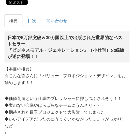
ポスト
概要
目次
問い合わせ
日本で8万部突破＆30カ国以上で出版された世界的なベス
トセラー
『ビジネスモデル・ジェネレーション』（小社刊）の続編
が遂に登場！！
【本書の概要】
☆こんな皆さんに「バリュー・プロポジション・デザイン」をお
勧めします！！
◆価値創造という仕事のプレッシャーに押しつぶされそう！！
◆実のない会議やばらばらなチームにうんざり・・・
◆期待された目玉プロジェクトで大失敗してしまった！
◆いいアイデアだったのにうまくいかなかった……（がっかり）
など
↓