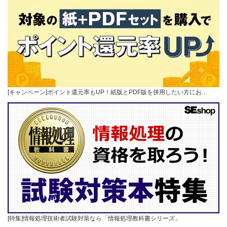
[キャンペーン]ポイント還元率もUP！紙版とPDF版を併用したい方にお…
[特集]情報処理技術者試験対策なら「情報処理教科書シリーズ」