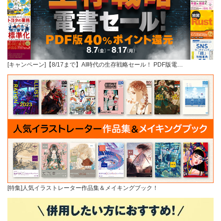
[キャンペーン]【8/17まで】AI時代の生存戦略セール！ PDF版電…
[特集]人気イラストレーター作品集＆メイキングブック！