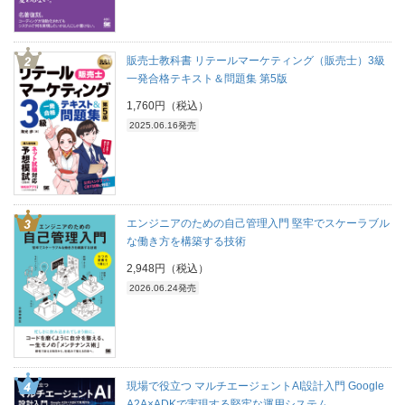
販売士教科書 リテールマーケティング（販売士）3級
一発合格テキスト＆問題集 第5版
1,760円（税込）
2025.06.16発売
エンジニアのための自己管理入門 堅牢でスケーラブル
な働き方を構築する技術
2,948円（税込）
2026.06.24発売
現場で役立つ マルチエージェントAI設計入門 Google
A2A×ADKで実現する堅牢な運用システム