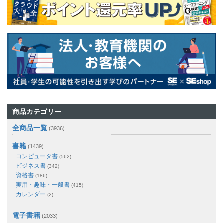
商品カテゴリー
全商品一覧
(3936)
書籍
(1439)
コンピュータ書
(562)
ビジネス書
(342)
資格書
(186)
実用・趣味・一般書
(415)
カレンダー
(2)
電子書籍
(2033)