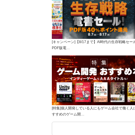
[キャンペーン]【8/17まで】AI時代の生存戦略セー
PDF版電…
[特集]個人開発している人にもゲーム会社で働く人
すすめのゲーム開…