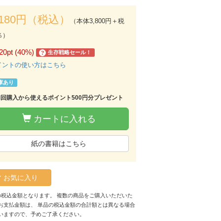
,180円（税込）
（本体3,800円＋税
％）
20pt (40%)
生存戦略セール！
?
イントの使い方はこちら
庫あり
初回購入から使えるポイント500円分プレゼント
カートに入れる
紙の書籍はこちら
お気に入り
の税込金額となります。 複数の商品をご購入いただいた
お支払金額は、 単品の税込金額の合計額とは異なる場合
いますので、予めご了承ください。