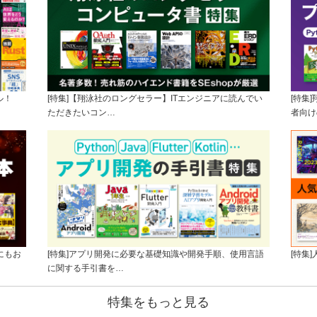
ル！
[特集]【翔泳社のロングセラー】ITエンジニアに読んでい
[特集
ただきたいコン…
者向け
にもお
[特集]アプリ開発に必要な基礎知識や開発手順、使用言語
[特集
に関する手引書を…
特集をもっと見る