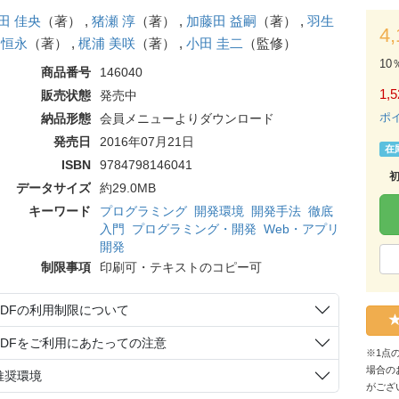
田 佳央
（著） ,
猪瀬 淳
（著） ,
加藤田 益嗣
（著） ,
羽生
4
 恒永
（著） ,
梶浦 美咲
（著） ,
小田 圭二
（監修）
10
商品番号
146040
1,5
販売状態
発売中
ポ
納品形態
会員メニューよりダウンロード
発売日
2016年07月21日
在
ISBN
9784798146041
データサイズ
約29.0MB
キーワード
プログラミング
開発環境
開発手法
徹底
入門
プログラミング・開発
Web・アプリ
開発
制限事項
印刷可・テキストのコピー可
PDFの利用制限について
PDFをご利用にあたっての注意
※1点
場合の
推奨環境
がござ