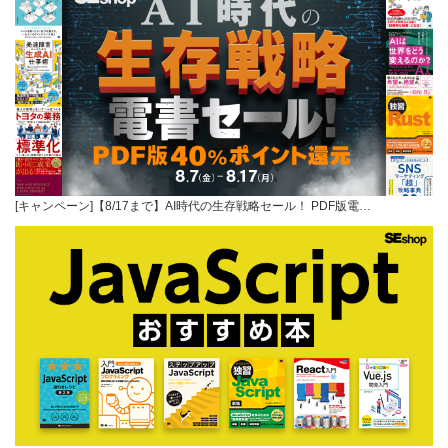
[キャンペーン]【8/17まで】AI時代の生存戦略セール！ PDF版電…