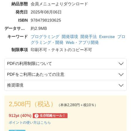
納品形態
会員メニューよりダウンロード
発売日
2025年08月06日
ISBN
9784798193625
データサイズ
約2.9MB
キーワード
プログラミング
開発環境
開発手法
Exercise
プロ
グラミング・開発
Web・アプリ開発
制限事項
印刷不可・テキストのコピー不可
PDFの利用制限について
PDFをご利用にあたっての注意
推奨環境
2,508円（税込）
（本体2,280円＋税10％）
912pt (40%)
生存戦略セール！
?
ポイントの使い方はこちら