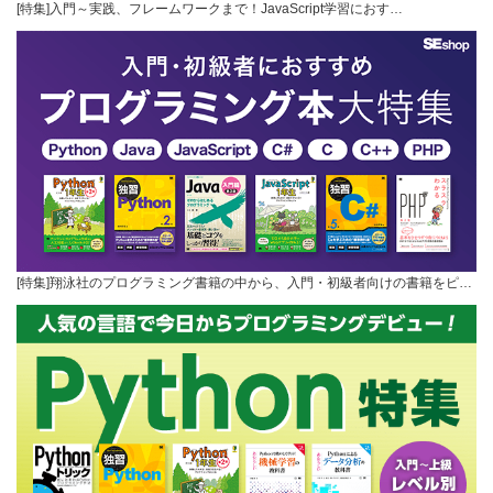
[特集]入門～実践、フレームワークまで！JavaScript学習におす…
[特集]翔泳社のプログラミング書籍の中から、入門・初級者向けの書籍をピ…