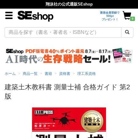
翔泳社の公式通販SEshop
新規会員登録で
500pt
0
プレゼント！
ホーム
商品一覧
書籍
資格書
理工系資格
建築土木教科書 測量士補 合格ガイド 第2
版