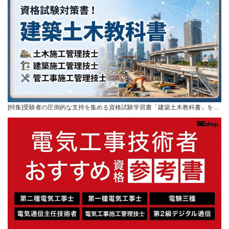
[特集]受験者の圧倒的な支持を集める資格試験学習書「建築土木教科書」を…