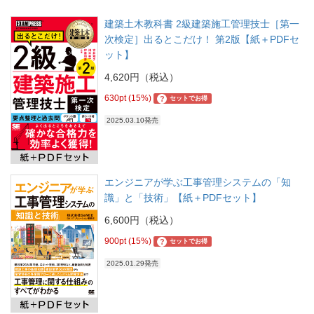
建築土木教科書 2級建築施工管理技士［第一
次検定］出るとこだけ！ 第2版【紙＋PDFセ
ット】
4,620円（税込）
630pt (15%)
?
セットでお得
2025.03.10発売
エンジニアが学ぶ工事管理システムの「知
識」と「技術」【紙＋PDFセット】
6,600円（税込）
900pt (15%)
?
セットでお得
2025.01.29発売