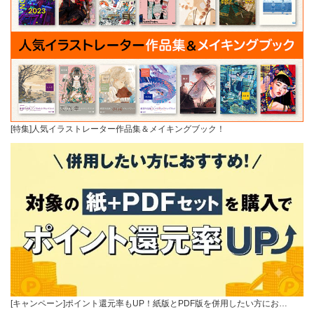
[特集]人気イラストレーター作品集＆メイキングブック！
[キャンペーン]ポイント還元率もUP！紙版とPDF版を併用したい方にお…