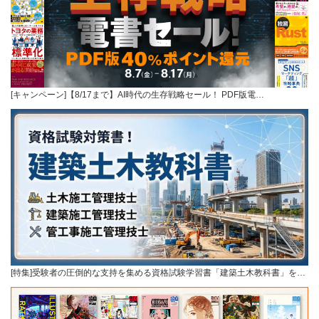
[キャンペーン]【8/17まで】AI時代の生存戦略セール！ PDF版電…
[特集]受験者の圧倒的な支持を集める資格試験学習書「建築土木教科書」を…