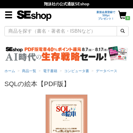
翔泳社の公式通販SEshop
新規会員登録で
500pt
0
プレゼント！
ホーム
商品一覧
電子書籍
コンピュータ書
データベース
SQLの絵本【PDF版】