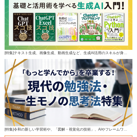
[特集]テキスト生成、画像生成、動画生成など、生成AI活用のスキルが身…
[特集]令和の新しい学習術や、「図解・視覚化の技術」、AIやフレームワ…