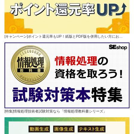
[キャンペーン]ポイント還元率もUP！紙版とPDF版を併用したい方にお…
[特集]情報処理技術者試験対策なら「情報処理教科書シリーズ」