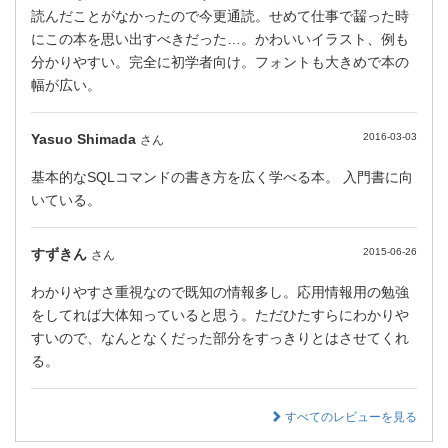
読んだことがなかったので今更通読。せめて仕事で齧った時
にこの本を思い出すべきだった…。かわいいイラスト、例も
分かりやすい。完全に初学者向け。フォントも大きめで本の
幅が広い。
Yasuo Shimada
2016-03-03
さん
基本的なSQLコマンドの書き方を広く学べる本。 入門書に向
いている。
すずきん
2015-06-26
さん
わかりやすさ重視なので既知の情報多し。応用情報用の勉強
をしてれば大体知っていると思う。ただひたすらにわかりや
すいので、なんとなくだった部分をすっきりとはさせてくれ
る。
すべてのレビューを見る