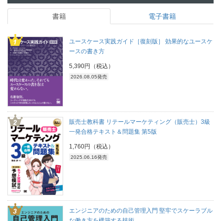
書籍
電子書籍
ユースケース実践ガイド［復刻版］ 効果的なユースケ
ースの書き方
5,390円（税込）
2026.08.05発売
販売士教科書 リテールマーケティング（販売士）3級
一発合格テキスト＆問題集 第5版
1,760円（税込）
2025.06.16発売
エンジニアのための自己管理入門 堅牢でスケーラブル
な働き方を構築する技術