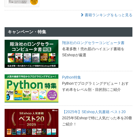
書籍ランキングをもっと見る
キャンペーン・特集
翔泳社のロングセラーコンピュータ書
名著多数！売れ筋のハイエンド書籍を
SEshopが厳選
Python特集
Pythonでプログラミングデビュー！おす
すめ本をレベル別・目的別にご紹介
【2025年】SEshop人気書籍 ベスト20
2025年SEshopで特に人気だった本を20冊
ご紹介！