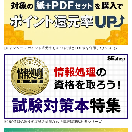
[キャンペーン]ポイント還元率もUP！紙版とPDF版を併用したい方にお…
[特集]情報処理技術者試験対策なら「情報処理教科書シリーズ」