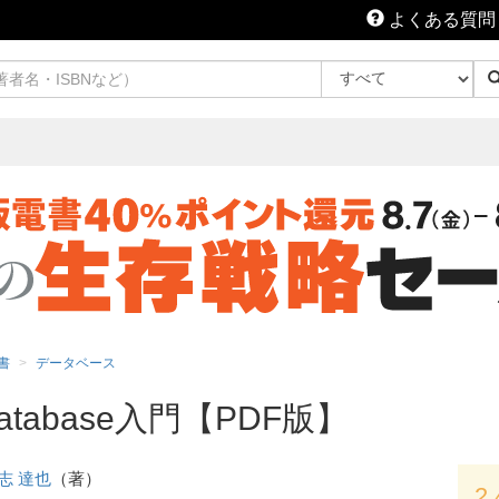
よくある質問
書
データベース
atabase入門【PDF版】
志 達也
（著）
2