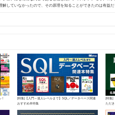
理解していなかったので、その原理を知ることができたのは有益だ
ル！
[特集]【入門～達人レベルまで】SQL／データベース関連
[特集
おすすめ本特集
ただき