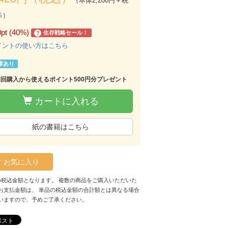
（本体2,200円＋税
％）
0pt (40%)
生存戦略セール！
?
イントの使い方はこちら
庫あり
初回購入から使えるポイント500円分プレゼント
カートに入れる
紙の書籍はこちら
お気に入り
の税込金額となります。 複数の商品をご購入いただいた
お支払金額は、 単品の税込金額の合計額とは異なる場合
いますので、予めご了承ください。
ポスト