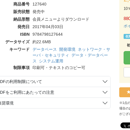
商品番号
127640
10
販売状態
発売中
88
納品形態
会員メニューよりダウンロード
ポ
発売日
2017年04月03日
ISBN
9784798127644
在
データサイズ
約22.6MB
キーワード
データベース
開発環境
ネットワーク・サ
ーバ・セキュリティ
データ・データベー
ス
システム運用
制限事項
印刷可・テキストのコピー可
PDFの利用制限について
PDFをご利用にあたっての注意
推奨環境
※1点
場合の
がござ