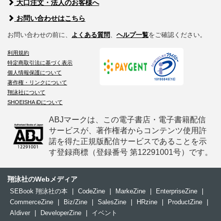
大口注文・法人のお客様へ
お問い合わせはこちら
お問い合わせの前に、
よくある質問
、
ヘルプ一覧
をご確認ください。
利用規約
特定商取引法に基づく表示
個人情報保護について
著作権・リンクについて
翔泳社について
SHOEISHA iDについて
ABJマークは、この電子書店・電子書籍配信
サービスが、著作権者からコンテンツ使用許
諾を得た正規版配信サービスであることを示
す登録商標（登録番号 第12291001号）です。
翔泳社のWebメディア
SEBook 翔泳社の本
|
CodeZine
|
MarkeZine
|
EnterpriseZine
|
CommerceZine
|
Biz/Zine
|
SalesZine
|
HRzine
|
ProductZine
|
AIdiver
|
DeveloperZine
|
イベント