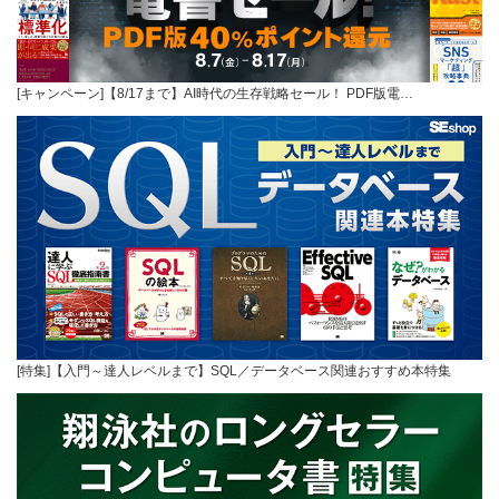
[キャンペーン]【8/17まで】AI時代の生存戦略セール！ PDF版電…
[特集]【入門～達人レベルまで】SQL／データベース関連おすすめ本特集