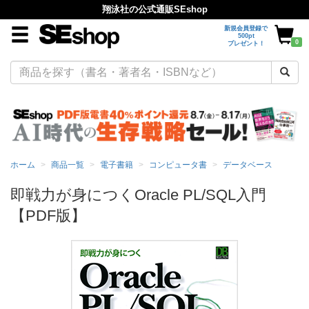
翔泳社の公式通販SEshop
新規会員登録で
500pt
0
プレゼント！
ホーム
商品一覧
電子書籍
コンピュータ書
データベース
即戦力が身につくOracle PL/SQL入門
【PDF版】