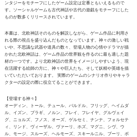
ンタジーをモチーフにしたゲーム設定は定番ともいえるもので
す。ソーシャルゲームも古代神話や古代の遊戯をモチーフにした
ものが数多くリリースされています。
本書は、北欧神話そのものを解説しながら、ゲーム作品に利用さ
れる際の視点を盛り込んだものとなっています。神々の激しい戦
いや、不思議な武器や道具の数々、登場人物の心情やドラマが描
かれた北欧神話は、ゲーム作品の世界観を作るのに最も適した題
材の一つです。より北欧神話の世界をイメージしやすいよう、現
在活躍する絵師の方に、神々や巨人たち、そして妖精や英雄を描
いていただいております。 実際のゲームのシナリオ作りやキャラ
クターの設定の際に役立てることができます。
【登場する神々】
オーディン、トール、テュール、バルドル、フリッグ、ヘイムダ
ル、イズン、ブラギ、ノルン、フレイ、フレイヤ、グルヴェイ
グ、ニョルズ、フノス、オーズ、ゲルセミ、ナンナ、フォルセテ
ィ、リンド、ヴィーザル、ヴァーリ、ホズ、マグニ、シヴ、ウ
ル、モージ、スルーズ、ヘルモーズ、スキールニル、ブーリ、ボ