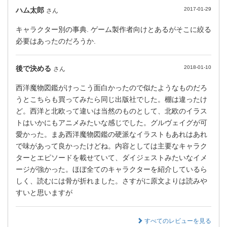
ハム太郎
2017-01-29
さん
キャラクター別の事典. ゲーム製作者向けとあるがそこに絞る
必要はあったのだろうか.
後で決める
2018-01-10
さん
西洋魔物図鑑がけっこう面白かったので似たようなものだろ
うとこちらも買ってみたら同じ出版社でした。棚は違ったけ
ど。西洋と北欧って違いは当然のものとして、北欧のイラス
トはいかにもアニメみたいな感じでした。グルヴェイグが可
愛かった。まあ西洋魔物図鑑の硬派なイラストもあれはあれ
で味があって良かったけどね。内容としては主要なキャラク
ターとエピソードを載せていて、ダイジェストみたいなイメ
ージが強かった。ほぼ全てのキャラクターを紹介しているら
しく、読むには骨が折れました。さすがに原文よりは読みや
すいと思いますが
すべてのレビューを見る