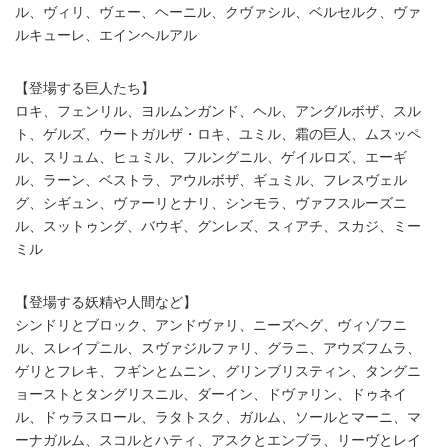
ル、ヴィリ、ヴェー、ヘーニル、クヴァシル、ベルセルク、ヴァ
ルキューレ、エインヘルアル
【登場する巨人たち】
ロキ、フェンリル、ヨルムンガンド、ヘル、アングルボザ、スル
ト、ゲルズ、ウートガルザ・ロキ、ユミル、霜の巨人、ムスッペ
ル、スリュム、ヒュミル、フルングニル、ゲイルロズ、エーギ
ル、ラーン、ベストラ、アウルボザ、ギュミル、フレスヴェル
グ、シギュン、ヴァーリとナリ、シンモラ、ヴァフスルーズニ
ル、スットゥング、バウギ、グンレズ、スィアチ、スカジ、ミー
ミル
【登場する妖精や人間など】
シンドリとブロック、アンドヴァリ、ニーズヘグ、ヴィゾフニ
ル、スレイプニル、スヴァジルファリ、グラニ、アウズフムラ、
ゲリとフレキ、フギンとムニン、グリンブリスティン、タングニ
ョーストとタングリスニル、ダーイン、ドヴァリン、ドゥネイ
ル、ドゥラスロール、ラタトスク、ガルム、ソールとマーニ、マ
ーナガルム、スコルとハティ、アスクとエンブラ、リーヴとレイ