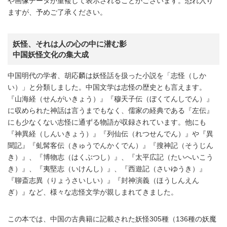
や画像データが重複して表示されることがございます。恐れ入り
ますが、予めご了承ください。
妖怪、それは人の心の中に潜む影
中国妖怪文化の集大成
中国明代の学者、胡応麟は妖怪話を扱った小説を「志怪（しか
い）」と分類しました。中国文学は志怪の歴史とも言えます。
『山海経（せんがいきょう）』『穆天子伝（ぼくてんしでん）』
に収められた神話は言うまでもなく、儒家の経典である『左伝』
にも少なくない志怪に通ずる物語が収録されています。他にも
『神異経（しんいきょう）』『列仙伝（れつせんでん）』や『異
聞記』『虬髯客伝（きゅうでんかくでん）』『搜神記（そうじん
き）』、『博物志（はくぶつし）』、『太平広記（たいへいこう
き）』、『夷堅志（いけんし）』、『西遊記（さいゆうき）』
『聊斎志異（りょうさいしい）』『封神演義（ほうしんえん
ぎ）』など、様々な志怪文学が親しまれてきました。
この本では、中国の古典籍に記載された妖怪305種（136種の妖魔