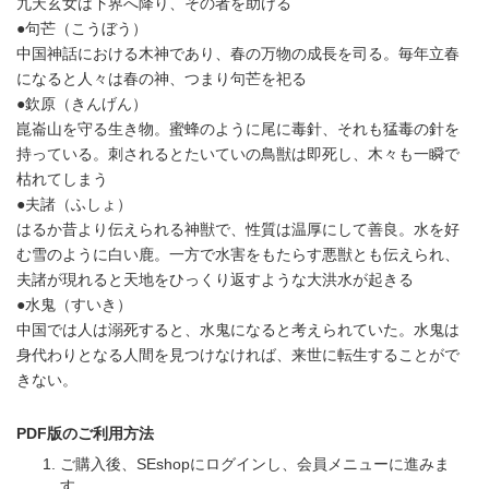
九天玄女は下界へ降り、その者を助ける
●句芒（こうぼう）
中国神話における木神であり、春の万物の成長を司る。毎年立春
になると人々は春の神、つまり句芒を祀る
●欽原（きんげん）
崑崙山を守る生き物。蜜蜂のように尾に毒針、それも猛毒の針を
持っている。刺されるとたいていの鳥獣は即死し、木々も一瞬で
枯れてしまう
●夫諸（ふしょ）
はるか昔より伝えられる神獣で、性質は温厚にして善良。水を好
む雪のように白い鹿。一方で水害をもたらす悪獣とも伝えられ、
夫諸が現れると天地をひっくり返すような大洪水が起きる
●水鬼（すいき）
中国では人は溺死すると、水鬼になると考えられていた。水鬼は
身代わりとなる人間を見つけなければ、来世に転生することがで
きない。
PDF版のご利用方法
ご購入後、SEshopにログインし、会員メニューに進みま
す。