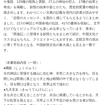
や鬼怪、125種の怪鳥と異獣、27人の神仙や巨人、17種の仙草と
奇虫）を掲載し、妖怪の由来や姿とかたち、歴史的変遷や物語を
描き出します。わかりにくい古典の記載を現代の読者が読みやす
く、「志怪のエッセンス」を面白く感じてもらえるようにまとめ
ました。217の神話と中国各地の伝説、417の書画を収録し、文字
だけでなくビジュアルでも楽しめる本となっています。巻末に
は、『西遊記』に登場する妖怪たちをまとめて紹介。中国文化ク
ラスタはもちろん、クリエイターにもおすすめ。志怪文学の深み
に導く手引きとなる、中国妖怪文化の集大成とも言える一冊で
す。
〈本書収録内容（一部）〉
●燭龍（しょくりゅう）
古代神話に登場する鐘山に住む神。非常に大きな力を持ち、目を
閉じれば即座に夜となり天と地は暗闇の中で見えなくなってしま
う。目を開けば昼となり、世界は光で溢れた
●九天玄女（きゅうてんげんにょ）
豆を兵士に変えることができ、兵法に精通しているとされる。天
下が乱世を迎えると、天帝より天下平定の命を受ける者が現れ、