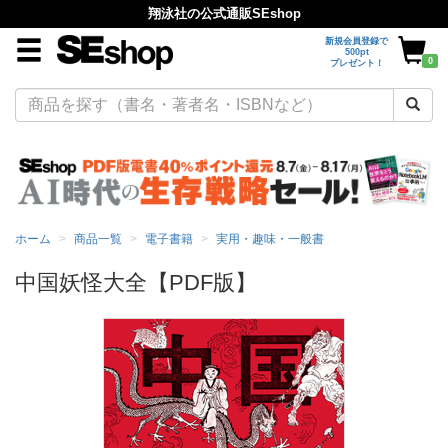
翔泳社の公式通販SEshop
新規会員登録で
500pt
0
プレゼント！
ホーム
商品一覧
電子書籍
実用・趣味・一般書
中国妖怪大全【PDF版】