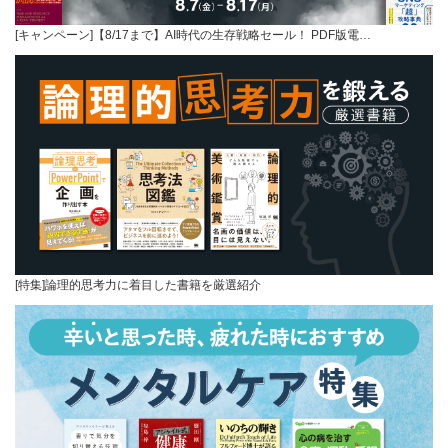
[キャンペーン]【8/17まで】AI時代の生存戦略セール！ PDF版電…
[特集]論理的思考力に着目した書籍を厳選紹介