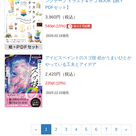
ングテープ イラスト＆デコ BOOK【紙＋
PDFセット】
3,960円（税込）
540pt (15%)
?
セットでお得
2026.02.16発売
アイビスペイントのスゴ技 絵がうまいひとが
やっている工夫とアイデア
2,420円（税込）
220pt (10%)
2025.12.23発売
«
1
2
3
4
5
6
7
8
»