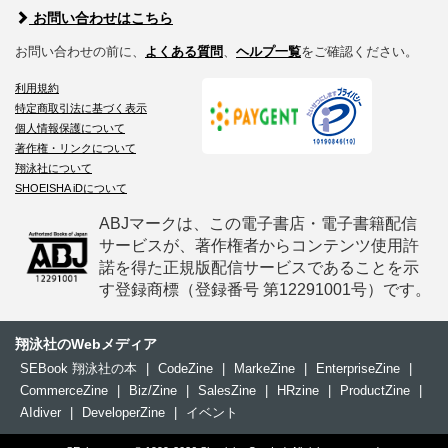
お問い合わせはこちら
お問い合わせの前に、
よくある質問
、
ヘルプ一覧
をご確認ください。
利用規約
特定商取引法に基づく表示
個人情報保護について
著作権・リンクについて
翔泳社について
SHOEISHA iDについて
ABJマークは、この電子書店・電子書籍配信
サービスが、著作権者からコンテンツ使用許
諾を得た正規版配信サービスであることを示
す登録商標（登録番号 第12291001号）です。
翔泳社のWebメディア
SEBook 翔泳社の本
|
CodeZine
|
MarkeZine
|
EnterpriseZine
|
CommerceZine
|
Biz/Zine
|
SalesZine
|
HRzine
|
ProductZine
|
AIdiver
|
DeveloperZine
|
イベント