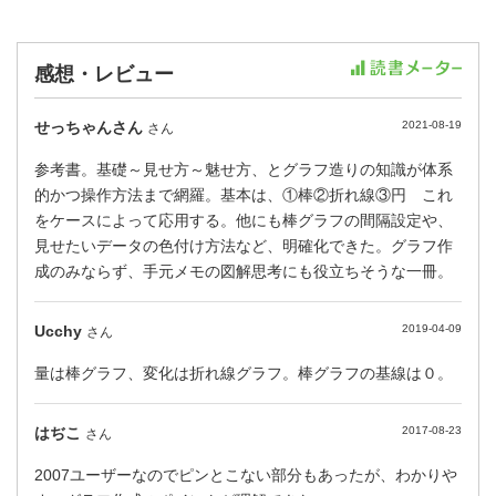
感想・レビュー
せっちゃんさん
2021-08-19
さん
参考書。基礎～見せ方～魅せ方、とグラフ造りの知識が体系
的かつ操作方法まで網羅。基本は、①棒②折れ線③円 これ
をケースによって応用する。他にも棒グラフの間隔設定や、
見せたいデータの色付け方法など、明確化できた。グラフ作
成のみならず、手元メモの図解思考にも役立ちそうな一冊。
Ucchy
2019-04-09
さん
量は棒グラフ、変化は折れ線グラフ。棒グラフの基線は０。
はぢこ
2017-08-23
さん
2007ユーザーなのでピンとこない部分もあったが、わかりや