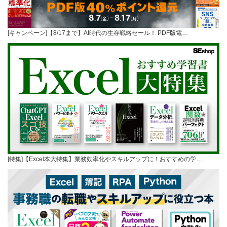
[キャンペーン]【8/17まで】AI時代の生存戦略セール！ PDF版電…
[特集]【Excel本大特集】業務効率化やスキルアップに！おすすめの学…