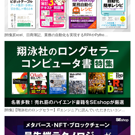
[特集]Excel、日商簿記、業務の自動化を実現するRPAやPytho…
[特集]【翔泳社のロングセラー】ITエンジニアに読んでいただきたいコン…