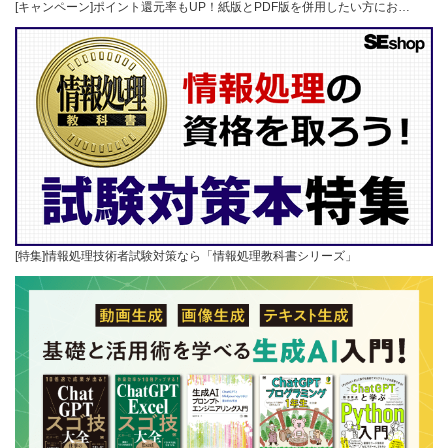
[キャンペーン]ポイント還元率もUP！紙版とPDF版を併用したい方にお…
[特集]情報処理技術者試験対策なら「情報処理教科書シリーズ」