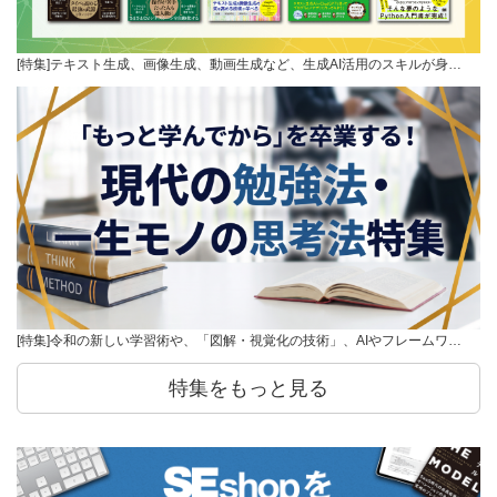
[特集]テキスト生成、画像生成、動画生成など、生成AI活用のスキルが身…
[特集]令和の新しい学習術や、「図解・視覚化の技術」、AIやフレームワ…
特集をもっと見る