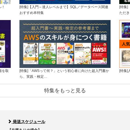
ル！
[特集]【入門～達人レベルまで】SQL／データベース関連
[特集
おすすめ本特集
ただき
籍を取
[特集]「AWSって何？」という初心者に向けた超入門書か
[特集
ら、実践・検定…
特集をもっと見る
発送スケジュール