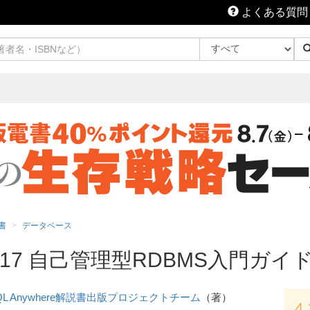
よくある質問
書
データベース
here 17 自己管理型RDBMS入門ガ
QL Anywhere解説書出版プロジェクトチーム
（著）
4