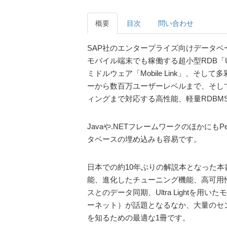
概要
目次
問い合わせ
SAP社のエンタープライズ向けデータベース製品
モバイル端末でも稼働する超小型RDB「Ultr
ミドルウェア「Mobile Link」、そし
ーから数百万ユーザーレベルまで、そしてUNI
ィングまで対応する高性能、軽量RDBM
Javaや.NETフレームワークのほかにもP
タベースの埋め込みも容易です。
日本での約10年ぶりの解説本となった本書で
能、進化したチューニング機能、高可用
スとのデータ同期、Ultra Lightを用
ーネット）が話題となるなか、大量のセンサ
を知るための最適な1冊です。