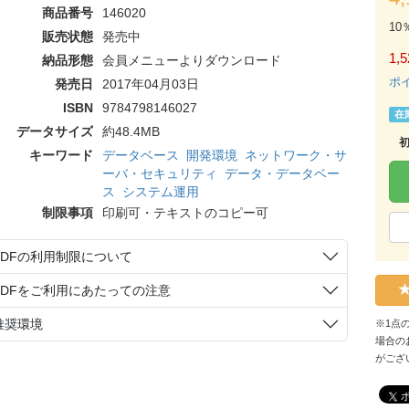
商品番号
146020
10
販売状態
発売中
1,5
納品形態
会員メニューよりダウンロード
ポ
発売日
2017年04月03日
ISBN
9784798146027
在
データサイズ
約48.4MB
キーワード
データベース
開発環境
ネットワーク・サ
ーバ・セキュリティ
データ・データベー
ス
システム運用
制限事項
印刷可・テキストのコピー可
PDFの利用制限について
PDFをご利用にあたっての注意
推奨環境
※1点
場合の
がござ