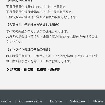
【在庫ありの場合】
平日営業日午後2時までのご注文：当日発送
平日営業日午後2時以降のご注文：翌営業日発送
※銀行振込の場合はご入金確認後の発送となります。
【入荷待ち、予約注文が含まれる場合】
すべての商品がそろい次第の発送となります。
お急ぎの場合は入荷待ち・発売予定の商品とそれ以外を分けてご注
文ください。
【オンライン発送の商品の場合】
PDF版電子書籍は、ご利用にあたって必要な情報（ダウンロード情
報、参加証など）を電子メールでお送りします。
請求書・領収書・見積書・納品書
riseZine
|
CommerceZine
|
Biz/Zine
|
SalesZine
|
HRzine