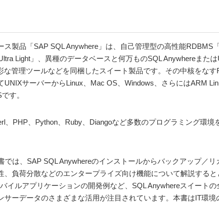
「SAP SQL Anywhere」は、自己管理型の高性能RDBMS「SAP 
a Light」、異種のデータベースと何万ものSQL AnywhereまたはU
て多彩な管理ツールなどを同梱したスイート製品です。その中核をなすRDBMS
XサーバーからLinux、Mac OS、Windows、さらにはARM 
Sです。
erl、PHP、Python、Ruby、Diangoなど多数のプログラミ
は、SAP SQL Anywhereのインストールからバックアップ／
性、負荷分散などのエンタープライズ向け機能について解説すると
いたモバイルアプリケーションの開発例など、SQL Anywhereスイー
ーデータのさまざまな活用が注目されています。本書はIT環境の革新に