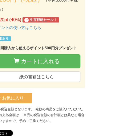
（本体3,800円＋税
％）
20pt (40%)
生存戦略セール！
?
イントの使い方はこちら
庫あり
初回購入から使えるポイント500円分プレゼント
カートに入れる
紙の書籍はこちら
お気に入り
の税込金額となります。 複数の商品をご購入いただいた
お支払金額は、 単品の税込金額の合計額とは異なる場合
いますので、予めご了承ください。
ポスト