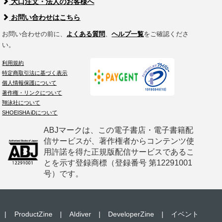
大口注文・法人のお客様へ
お問い合わせはこちら
お問い合わせの前に、
よくある質問
、
ヘルプ一覧
をご確認くださ
い。
利用規約
特定商取引法に基づく表示
個人情報保護について
著作権・リンクについて
翔泳社について
SHOEISHA iDについて
ABJマークは、この電子書店・電子書籍配
信サービスが、著作権者からコンテンツ使
用許諾を得た正規版配信サービスであるこ
とを示す登録商標（登録番号 第12291001
号）です。
|
ProductZine
|
AIdiver
|
DeveloperZine
|
イベント