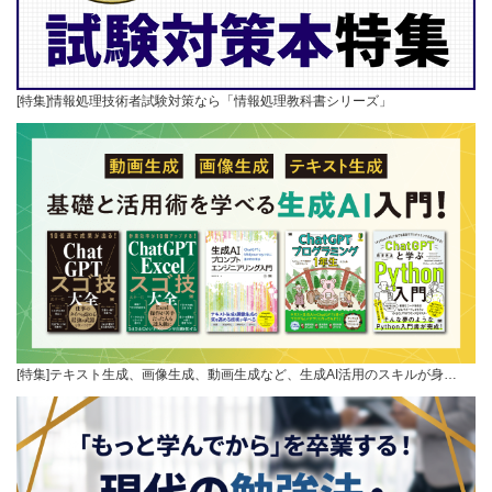
[特集]情報処理技術者試験対策なら「情報処理教科書シリーズ」
[特集]テキスト生成、画像生成、動画生成など、生成AI活用のスキルが身…