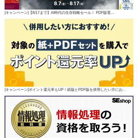
[キャンペーン]【8/17まで】AI時代の生存戦略セール！ PDF版電…
[キャンペーン]ポイント還元率もUP！紙版とPDF版を併用したい方にお…