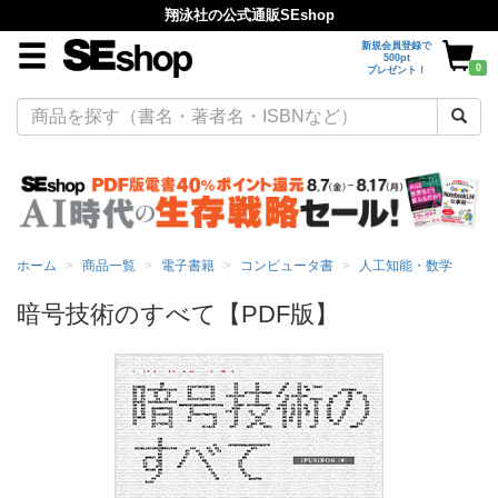
翔泳社の公式通販SEshop
新規会員登録で
500pt
0
プレゼント！
ホーム
商品一覧
電子書籍
コンピュータ書
人工知能・数学
暗号技術のすべて【PDF版】