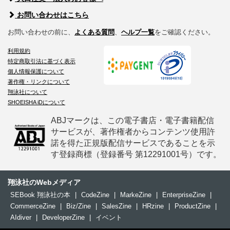
お問い合わせはこちら
お問い合わせの前に、
よくある質問
、
ヘルプ一覧
をご確認ください。
利用規約
特定商取引法に基づく表示
個人情報保護について
著作権・リンクについて
翔泳社について
SHOEISHA iDについて
ABJマークは、この電子書店・電子書籍配信
サービスが、著作権者からコンテンツ使用許
諾を得た正規版配信サービスであることを示
す登録商標（登録番号 第12291001号）です。
翔泳社のWebメディア
SEBook 翔泳社の本
|
CodeZine
|
MarkeZine
|
EnterpriseZine
|
CommerceZine
|
Biz/Zine
|
SalesZine
|
HRzine
|
ProductZine
|
AIdiver
|
DeveloperZine
|
イベント