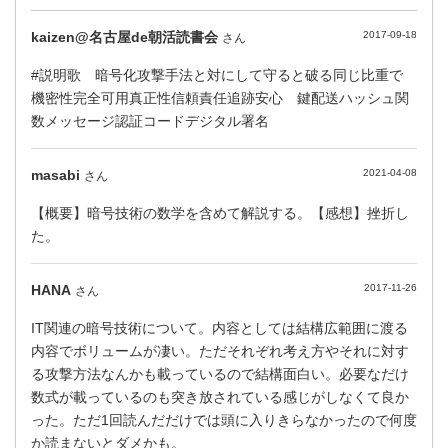
kaizen@名古屋de朝活読書会
2017-09-18
さん
#説明歌 暗号化攻撃手法と対にして守ると破る同じ比重で
機密性完全可用真正性信頼責任追跡安心 鍵配送ハッシュ関
数メッセージ認証コードデジタル署名
masabi
2021-04-08
さん
【概要】暗号技術の数学を含めて解説する。【感想】挫折し
た。
HANA
2017-11-26
さん
IT関連の暗号技術について。内容としては結構広範囲に渡る
内容でボリュームが凄い。ただそれぞれ考え方やそれに対す
る攻撃方法なんかも載っているので結構面白い。必要なだけ
数式が載っているのも突き放されている感じがしなくて良か
った。ただ1回読んだだけでは頭に入りきらなかったので何度
か読まないとダメかも。