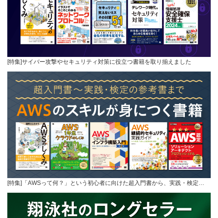
[特集]サイバー攻撃やセキュリティ対策に役立つ書籍を取り揃えました
[特集]「AWSって何？」という初心者に向けた超入門書から、実践・検定…