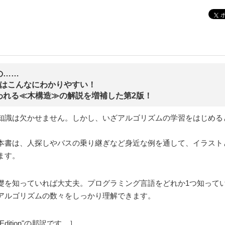
の……
ムはこんなにわかりやすい！
われる≪木構造≫の解説を増補した第2版！
知識は欠かせません。しかし、いざアルゴリズムの学習をはじめる
本書は、人探しやバスの乗り継ぎなど身近な例を通して、イラスト
ます。
礎を知っていれば大丈夫。プログラミング言語をどれか1つ知って
アルゴリズムの数々をしっかり理解できます。
nd Edition"の邦訳です。］