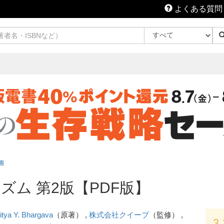
よくある質問
書
ム 第2版【PDF版】
itya Y. Bhargava
（原著） ,
株式会社クイープ
（監修） ,
3