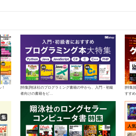
ル！
[特集]翔泳社のプログラミング書籍の中から、入門・初級
[特集
者向けの書籍をピ…
すすめ