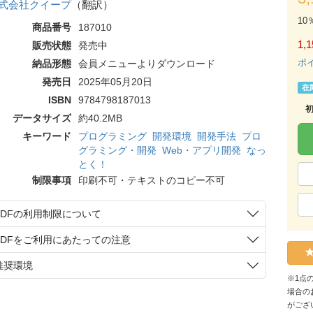
式会社クイープ
（翻訳）
10
商品番号
187010
1,1
販売状態
発売中
ポ
納品形態
会員メニューよりダウンロード
発売日
2025年05月20日
在
ISBN
9784798187013
データサイズ
約40.2MB
キーワード
プログラミング
開発環境
開発手法
プロ
グラミング・開発
Web・アプリ開発
なっ
とく！
制限事項
印刷不可・テキストのコピー不可
PDFの利用制限について
PDFをご利用にあたっての注意
推奨環境
※1点
場合の
がござ