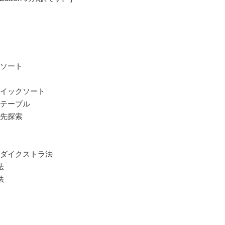
：ソート
クイックソート
ュテーブル
優先探索
：ダイクストラ法
法
法