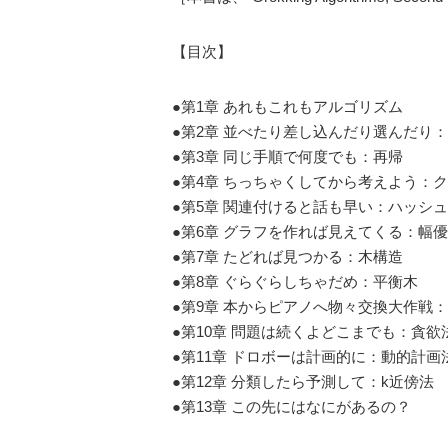
【目次】
●第1章 あれもこれもアルゴリズム
●第2章 並べたり差し込んだり選んだり
●第3章 同じ手順で何度でも：再帰
●第4章 ちっちゃくしてから考えよう：
●第5章 関連付けると話も早い：ハッシ
●第6章 グラフを作れば見えてくる：幅
●第7章 たどれば見つかる：木構造
●第8章 ぐらぐらしちゃだめ：平衡木
●第9章 本からピアノへ物々交換大作戦
●第10章 問題は続くよどこまでも：貪欲
●第11章 ドロボーは計画的に：動的計画
●第12章 分類したら予測して：k近傍法
●第13章 この先にはなにがあるの？