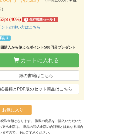
（本体2,880円＋税
％）
52pt (40%)
生存戦略セール！
?
イントの使い方はこちら
庫あり
初回購入から使えるポイント500円分プレゼント
カートに入れる
紙の書籍はこちら
紙書籍とPDF版のセット商品はこちら
お気に入り
の税込金額となります。 複数の商品をご購入いただいた
お支払金額は、 単品の税込金額の合計額とは異なる場合
いますので、予めご了承ください。